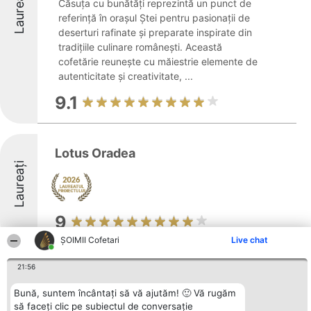
Laureați
Căsuța cu bunătăți reprezintă un punct de
referință în orașul Ștei pentru pasionații de
deserturi rafinate și preparate inspirate din
tradițiile culinare românești. Această
cofetărie reunește cu măiestrie elemente de
autenticitate și creativitate, ...
9.1
Lotus Oradea
Laureați
9
ȘOIMII Cofetari
Live chat
21:56
Cofetaria Pigalle
Bună, suntem încântați să vă ajutăm! 🙂 Vă rugăm
să faceți clic pe subiectul de conversație