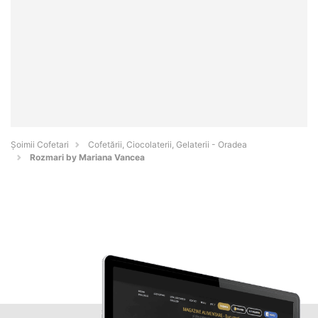
Șoimii Cofetari
Cofetării, Ciocolaterii, Gelaterii - Oradea
Rozmari by Mariana Vancea