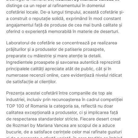
distinge ca un reper al rafinamentului în domeniul
cofetăriei locale. De-a lungul timpului, această cofetărie și-
a construit o reputație solidă, exprimând în mod constant
angajamentul față de produse de cea mai bună calitate și
oferind o experiență memorabilă în materie de deserturi.
Laboratorul de cofetărie se concentrează pe realizarea
prăjiturilor și a produselor de patiserie proaspete,
preparate cu măiestrie și mare atenție la detalii.
Ingredientele proaspete și savoarea autentică reprezintă
principalele calități apreciate atât de public, cât și în
numeroase recenzii online, care evidențiază nivelul ridicat
de satisfacție al clienților.
Prezența acestei cofetării între companiile de top ale
industriei, inclusiv prin recunoașterea în cadrul competiției
TOP 100 of Romania la categoria sa, reflectă nu doar
calitatea excepțională a produselor, ci și implicarea față
de respectarea standardelor stricte. Fiecare desert creat
de Rozmari by Mariana Vancea are scopul de a aduce
bucurie, de a satisface cerințele celor mai rafinate gusturi