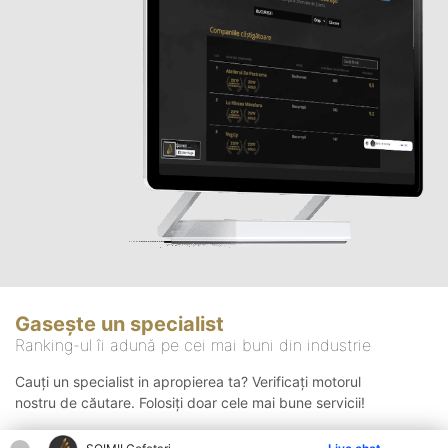
Gasește un specialist
Ranking-ul îi adună pe cei mai buni din industrie
Cauți un specialist in apropierea ta? Verificați motorul
nostru de căutare. Folosiți doar cele mai bune servicii!