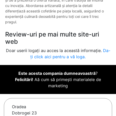
și de a prezenta o ofertă variată, în care tradiția se îmbină
cu inovația. Abordarea artizanală și atenția la detalii
diferențiază această cofetărie pe piața locală, asigurând o
experiență culinară deosebită pentru toți cei care îi trec
pragul.
Review-uri pe mai multe site-uri
web
Doar userii logați au acces la această informație.
Da-
ți click aici pentru a vă loga.
Este acesta compania dumneavoastră
?
Felicitări!
Aă cum să primești materialele de
marketing
Oradea
Dobrogei 23