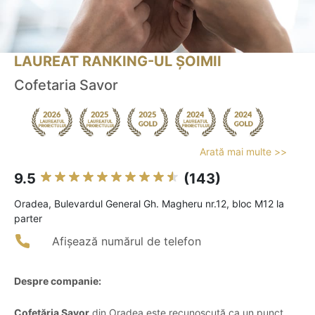
LAUREAT RANKING-UL ȘOIMII
Cofetaria Savor
Arată mai multe >>
9.5
(143)
Oradea, Bulevardul General Gh. Magheru nr.12, bloc M12 la
parter
Afișează numărul de telefon
Despre companie:
Cofetăria Savor
din Oradea este recunoscută ca un punct