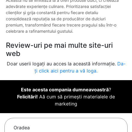
Aceasta nu se limitează la a oferi produse dulci, ci creează
adevărate experiențe culinare. Prioritizarea satisfacției
clienților și grija constantă pentru fiecare detaliu
consolidează reputația sa de producător de dulciuri
premium, transformând fiecare trecere pragului său într-o
celebrare a rafinamentului gustului.
Review-uri pe mai multe site-uri
web
Doar userii logați au acces la această informație.
Da-
ți click aici pentru a vă loga.
Este acesta compania dumneavoastră
?
Felicitări!
Aă cum să primești materialele de
marketing
Oradea