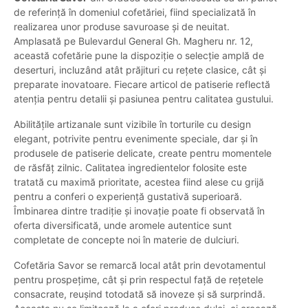
de referință în domeniul cofetăriei, fiind specializată în
realizarea unor produse savuroase și de neuitat.
Amplasată pe Bulevardul General Gh. Magheru nr. 12,
această cofetărie pune la dispoziție o selecție amplă de
deserturi, incluzând atât prăjituri cu rețete clasice, cât și
preparate inovatoare. Fiecare articol de patiserie reflectă
atenția pentru detalii și pasiunea pentru calitatea gustului.
Abilitățile artizanale sunt vizibile în torturile cu design
elegant, potrivite pentru evenimente speciale, dar și în
produsele de patiserie delicate, create pentru momentele
de răsfăț zilnic. Calitatea ingredientelor folosite este
tratată cu maximă prioritate, acestea fiind alese cu grijă
pentru a conferi o experiență gustativă superioară.
Îmbinarea dintre tradiție și inovație poate fi observată în
oferta diversificată, unde aromele autentice sunt
completate de concepte noi în materie de dulciuri.
Cofetăria Savor se remarcă local atât prin devotamentul
pentru prospețime, cât și prin respectul față de rețetele
consacrate, reușind totodată să inoveze și să surprindă.