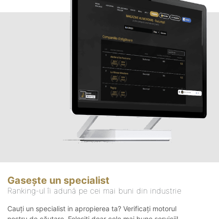
Gasește un specialist
Ranking-ul îi adună pe cei mai buni din industrie
Cauți un specialist in apropierea ta? Verificați motorul
nostru de căutare. Folosiți doar cele mai bune servicii!