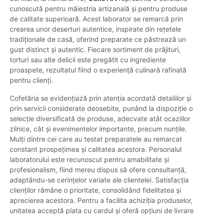
cunoscută pentru măiestria artizanală și pentru produse
de calitate superioară. Acest laborator se remarcă prin
crearea unor deserturi autentice, inspirate din rețetele
tradiționale de casă, oferind preparate ce păstrează un
gust distinct și autentic. Fiecare sortiment de prăjituri,
torturi sau alte delicii este pregătit cu ingrediente
proaspete, rezultatul fiind o experiență culinară rafinată
pentru clienți.
Cofetăria se evidențiază prin atenția acordată detaliilor și
prin servicii considerate deosebite, punând la dispoziție o
selecție diversificată de produse, adecvate atât ocaziilor
zilnice, cât și evenimentelor importante, precum nunțile.
Mulți dintre cei care au testat preparatele au remarcat
constant prospețimea și calitatea acestora. Personalul
laboratorului este recunoscut pentru amabilitate și
profesionalism, fiind mereu dispus să ofere consultanță,
adaptându-se cerințelor variate ale clientelei. Satisfacția
clienților rămâne o prioritate, consolidând fidelitatea și
aprecierea acestora. Pentru a facilita achiziția produselor,
unitatea acceptă plata cu cardul și oferă opțiuni de livrare