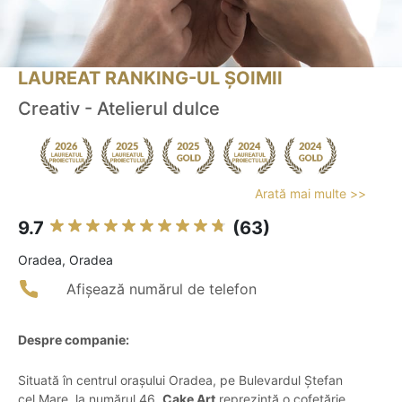
LAUREAT RANKING-UL ȘOIMII
Creativ - Atelierul dulce
Arată mai multe >>
9.7
(63)
Oradea, Oradea
Afișează numărul de telefon
Despre companie:
Situată în centrul orașului Oradea, pe Bulevardul Ștefan
cel Mare, la numărul 46,
Cake Art
reprezintă o cofetărie