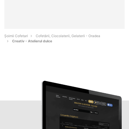
Șoimii Cofetari
Cofetării, Ciocolaterii, Gelaterii - Oradea
Creativ - Atelierul dulce