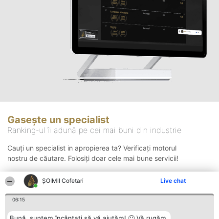
Gasește un specialist
Ranking-ul îi adună pe cei mai buni din industrie
Cauți un specialist in apropierea ta? Verificați motorul
nostru de căutare. Folosiți doar cele mai bune servicii!
ȘOIMII Cofetari
Live chat
Căutare
06:15
Bună, suntem încântați să vă ajutăm! 🙂 Vă rugăm