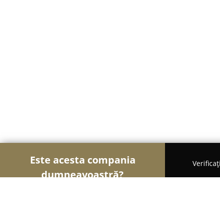
Este acesta compania
Verifica
dumneavoastră?
Șoimii Cofetari
Cofetării, Ciocolaterii, Gelaterii 