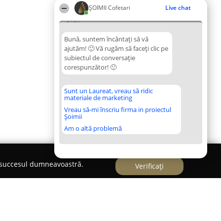
ȘOIMII Cofetari
Live chat
21:29
Bună, suntem încântați să vă
ajutăm! 🙂 Vă rugăm să faceți clic pe
subiectul de conversație
corespunzător! 🙂
Sunt un Laureat, vreau să ridic
materiale de marketing
Vreau să-mi înscriu firma in proiectul
Șoimii
Am o altă problemă
e succesul dumneavoastră.
Verificați