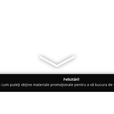
Felicitări!
ți cum puteți obține materiale promoționale pentru a vă bucura d
- Oradea
Sweet Garden