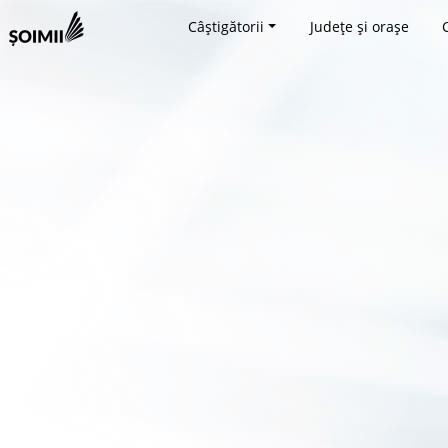
Câștigătorii
Județe și orașe