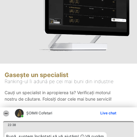
Gasește un specialist
Ranking-ul îi adună pe cei mai buni din industrie
Cauți un specialist in apropierea ta? Verificați motorul
nostru de căutare. Folosiți doar cele mai bune servicii!
ȘOIMII Cofetari
Live chat
Căutare
22:38
Bună, suntem încântați să vă ajutăm! 🙂 Vă rugăm