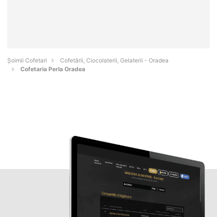
Șoimii Cofetari
Cofetării, Ciocolaterii, Gelaterii - Oradea
Cofetaria Perla Oradea