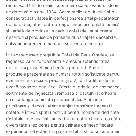
recunoscută în domeniul cofetăriei locale, având o istorie
ce datează din anul 1984. Acest atelier de dulciuri și-a
consacrat activitatea în perfecționarea artei preparatelor
de cofetărie, oferind de-a lungul timpului o paletă extinsă
și variată de produse. În cadrul cofetariei, sunt create
deserturi și produse de patiserie după rețete deosebite,
utilizând ingrediente naturale și selectate cu grijă.
În fiecare desert pregătit la Cofetăria Perla Oradea, se
regăsesc valori fundamentale precum autenticitatea
gustului și prospețimea fiecărui preparat. Printre
produsele prezentate se numără torturi sofisticate pentru
evenimente speciale, precum și prăjituri tradiționale ce
evocă savoarea copilăriei. Oferta cuprinde, de asemenea,
sortimente de înghețată cremoasă și băuturi răcoritoare,
ce se adaugă gamei de produse dulci. Ambianța
primitoare și decorul atent aranjat transformă această
cofetărie într-un spațiu potrivit pentru momente dedicate
răsfățului personal într-un cadru agreabil. Orientarea către
diversitate și exigența pentru calitate definesc fiecare
experiență, reflectând angajamentul susținut al cofetariei