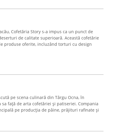
Bacău, Cofetăria Story s-a impus ca un punct de
deserturi de calitate superioară. Această cofetărie
e produse oferite, incluzând torturi cu design
scută pe scena culinară din Târgu Ocna, în
 sa față de arta cofetăriei și patiseriei. Compania
ncipală pe producția de pâine, prăjituri rafinate și