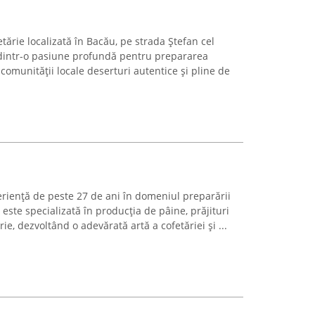
etărie localizată în Bacău, pe strada Ștefan cel
ă dintr-o pasiune profundă pentru prepararea
i comunității locale deserturi autentice și pline de
riență de peste 27 de ani în domeniul preparării
 este specializată în producția de pâine, prăjituri
e, dezvoltând o adevărată artă a cofetăriei și ...