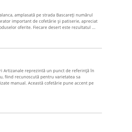
Palanca, amplasată pe strada Bascareți numărul
rator important de cofetărie și patiserie, apreciat
duselor oferite. Fiecare desert este rezultatul ...
uri Artizanale reprezintă un punct de referință în
u, fiind recunoscută pentru varietatea sa
izate manual. Această cofetărie pune accent pe