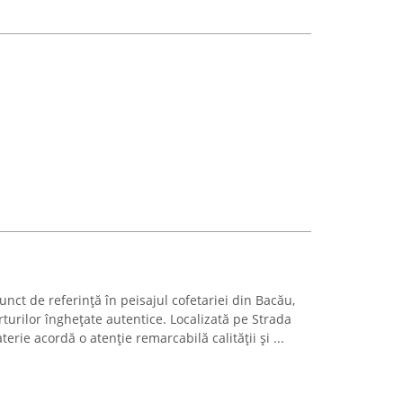
unct de referință în peisajul cofetariei din Bacău,
urilor înghețate autentice. Localizată pe Strada
erie acordă o atenție remarcabilă calității și ...