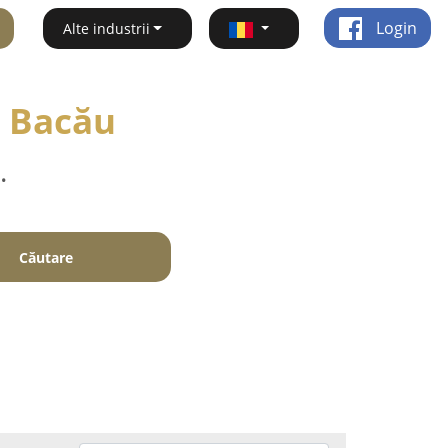
Login
Alte industrii
 - Bacău
.
Căutare