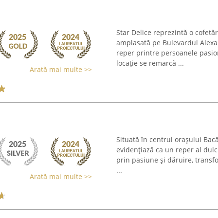
Star Delice reprezintă o cofet
amplasată pe Bulevardul Alexan
reper printre persoanele pasion
locație se remarcă ...
Arată mai multe >>
Situată în centrul orașului Bac
evidențiază ca un reper al dulci
prin pasiune și dăruire, transf
...
Arată mai multe >>