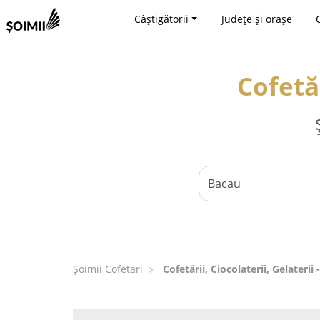
Câștigătorii
Județe și orașe
Cofetăr
Șoimii Cofetari
Cofetării, Ciocolaterii, Gelaterii