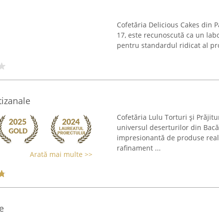
Cofetăria Delicious Cakes din 
17, este recunoscută ca un labo
pentru standardul ridicat al pro
rtizanale
Cofetăria Lulu Torturi și Prăjit
universul deserturilor din Bacă
impresionantă de produse real
rafinament ...
Arată mai multe >>
e