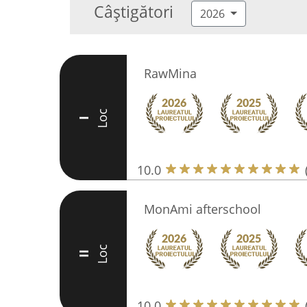
Câștigători
2026
RawMina
Loc
I
10.0
MonAmi afterschool
Loc
II
10.0