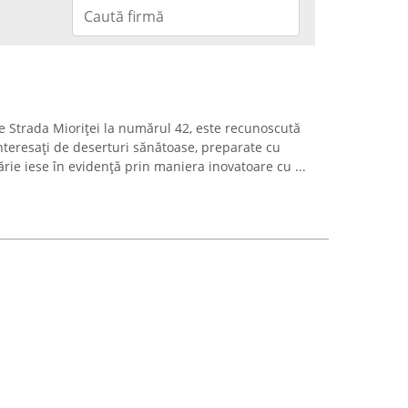
e Strada Mioriței la numărul 42, este recunoscută
nteresați de deserturi sănătoase, preparate cu
tărie iese în evidență prin maniera inovatoare cu ...