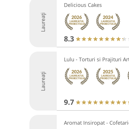
Delicious Cakes
Laureați
8.3
Lulu - Torturi si Prajituri A
Laureați
9.7
Aromat Insiropat - Cofetari