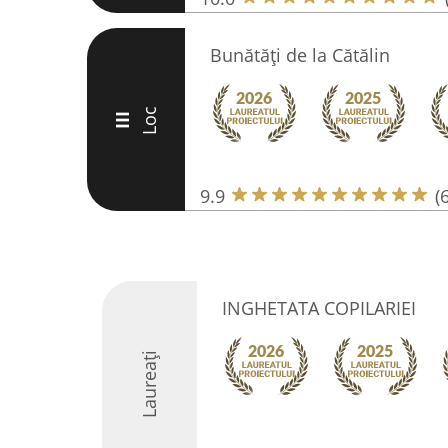
Bunătăți de la Cătălin
Loc
III
9.9
(
INGHETATA COPILARIEI
Laureați