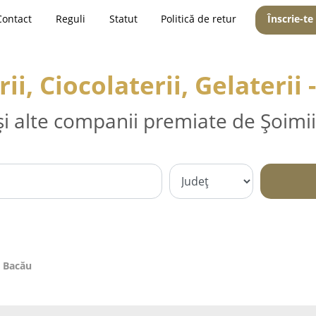
Contact
Reguli
Statut
Politică de retur
Înscrie-te
ii, Ciocolaterii, Gelaterii
și alte companii premiate de Șoimii
 - Bacău