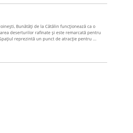
Moinești, Bunătăți de la Cătălin funcționează ca o
rarea deserturilor rafinate și este remarcată pentru
Spațiul reprezintă un punct de atracție pentru ...