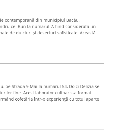
ărie contemporană din municipiul Bacău,
dru cel Bun la numărul 7, fiind considerată un
ate de dulciuri și deserturi sofisticate. Această
ău, pe Strada 9 Mai la numărul 54, Dolci Delizia se
urilor fine. Acest laborator culinar s-a format
ormând cofetăria într-o experiență cu totul aparte