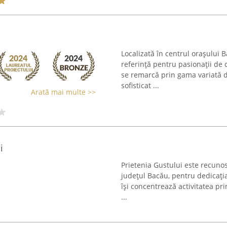
Localizată în centrul orașului 
referință pentru pasionații de 
se remarcă prin gama variată d
sofisticat ...
Arată mai multe >>
i
Prietenia Gustului este recuno
județul Bacău, pentru dedicația
își concentrează activitatea pri
...