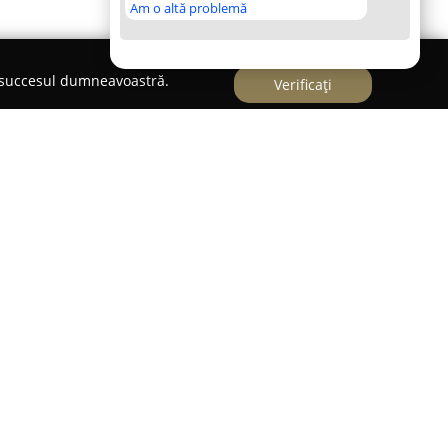
Am o altă problemă
e succesul dumneavoastră.
Verificați
 Strada Lucrețiu Pătrășcanu 2 din Bacău, se
rință pentru cei pasionați de cafea și clipe de
ecunoscut pentru atmosfera deosebit de caldă și
t în care vizitatorii pot savura o pauză plăcută,
i.
re datorită băuturilor sale de calitate
i, Santacruz Caffe s-a remarcat prin varietatea