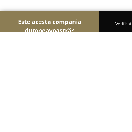
Este acesta compania
Verifica
dumneavoastră?
Șoimii Cofetari
Cofetării, Ciocolaterii, Gelaterii 
Santacruz Caffe
9.2
(155)
Bacău, 2 Strada Lucrețiu Pătrășcanu