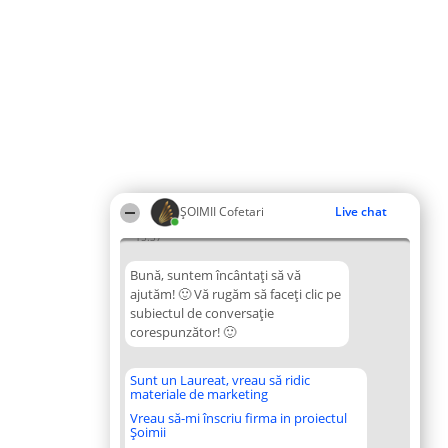
ȘOIMII Cofetari
Live chat
15:37
Bună, suntem încântați să vă
ajutăm! 🙂 Vă rugăm să faceți clic pe
subiectul de conversație
corespunzător! 🙂
Sunt un Laureat, vreau să ridic
materiale de marketing
Vreau să-mi înscriu firma in proiectul
Șoimii