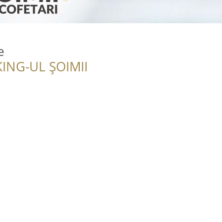
e
ING-UL ȘOIMII