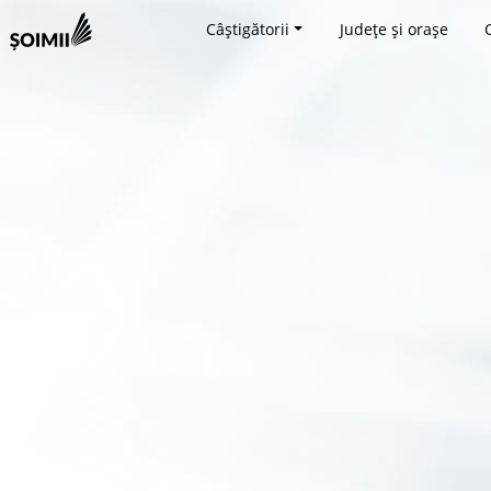
Câștigătorii
Județe și orașe