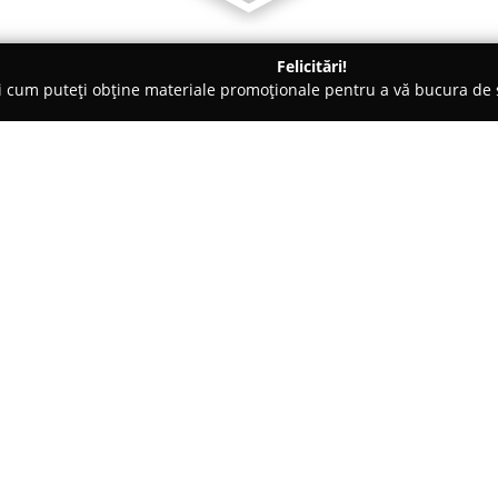
Felicitări!
ți cum puteți obține materiale promoționale pentru a vă bucura d
- Bacău
Santacruz Caffe
Despre companie:
Santacruz Caffe
, localizată pe
evidențiază ca un punct de refe
răsfăț. Spațiul primitor este r
relaxantă, creând cadrul potrivi
Arată mai multe >>
fie singuri, fie alături de prieten
Cafeneaua a câștigat recunoaște
superioară. De-a lungul timpulu