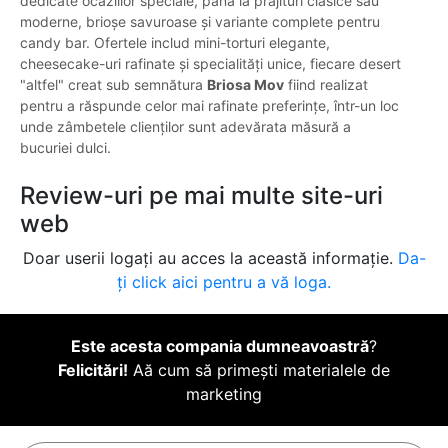
dedicate ocaziilor speciale, până la prăjituri clasice sau
moderne, brioșe savuroase și variante complete pentru
candy bar. Ofertele includ mini-torturi elegante,
cheesecake-uri rafinate și specialități unice, fiecare desert
"altfel" creat sub semnătura
Briosa Mov
fiind realizat
pentru a răspunde celor mai rafinate preferințe, într-un loc
unde zâmbetele clienților sunt adevărata măsură a
bucuriei dulci.
Review-uri pe mai multe site-uri
web
Doar userii logați au acces la această informație.
Da-
ți click aici pentru a vă loga.
Este acesta compania dumneavoastră
?
Felicitări!
Aă cum să primești materialele de
marketing