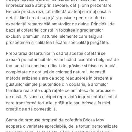
impresionează atât prin savoare, cât și prin prezentare.
Fiecare produs rezultat reflectă o atenție minuțioasă la
detalii, fiind creat cu grijă și pasiune pentru a oferi o
experiență remarcabilă amatorilor de dulce. Principiul de
bază al cofetăriei constă în folosirea ingredientelor
exclusiv premium, naturale, elemente care asigură
prospețimea și calitatea fiecărei specialități pregătite.
Prepararea deserturilor în cadrul acestei cofetării se
axează pe autenticitate, valorificând ciocolata belgiană de
top, untul cu conținut ridicat de grăsime și frișca naturală,
completate de opțiuni de coloranți naturali. Această
metodă artizanală are ca scop readucerea în prezent a
gusturilor simple și autentice din copilărie, a aromelor
familiare realizate după rețete ce amintesc de produsele
de casă. Pasiunea echipei reprezintă ingredientul esențial
care transformă torturile, prăjiturile sau brioșele în mici
creații de artă comestibilă.
Gama de produse propusă de cofetăria Briosa Mov
acoperă o varietate apreciabilă, de la torturi personalizate