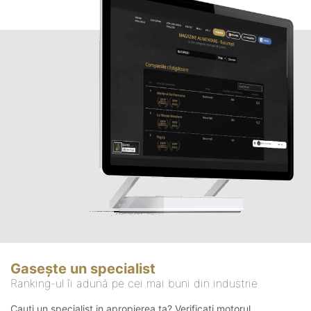
Gasește un specialist
Ranking-ul îi adună pe cei mai buni din industrie
Cauți un specialist in apropierea ta? Verificați motorul