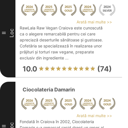
Arată mai multe >>
RawLala Raw Vegan Craiova este cunoscută
Loc
II
ca o alegere remarcabilă pentru cei care
apreciază deserturile sănătoase și gustoase.
Cofetăria se specializează în realizarea unor
prăjituri și torturi raw vegane, preparate
exclusiv din ingrediente ...
10.0
(74)
Ciocolateria Damarin
Arată mai multe >>
Fondată în Craiova în 2002, Ciocolateria
Loc
III
Damarin s-a remarcat rapid drept un reper al