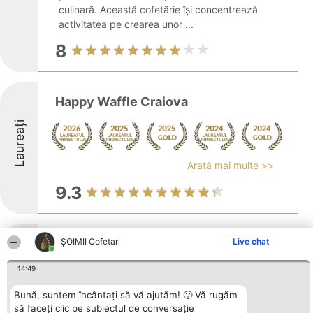
culinară. Această cofetărie își concentrează
activitatea pe crearea unor ...
8
Happy Waffle Craiova
Laureați
Arată mai multe >>
9.3
Vafe tort
ȘOIMII Cofetari
Live chat
14:49
Bună, suntem încântați să vă ajutăm! 🙂 Vă rugăm
Arată mai multe >>
să faceți clic pe subiectul de conversație