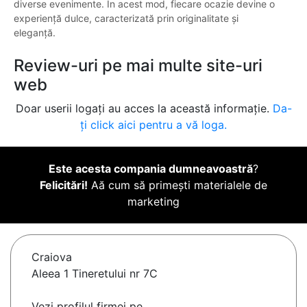
diverse evenimente. În acest mod, fiecare ocazie devine o
experiență dulce, caracterizată prin originalitate și
eleganță.
Review-uri pe mai multe site-uri
web
Doar userii logați au acces la această informație.
Da-
ți click aici pentru a vă loga.
Este acesta compania dumneavoastră
?
Felicitări!
Aă cum să primești materialele de
marketing
Craiova
Aleea 1 Tineretului nr 7C
Vezi profilul firmei pe