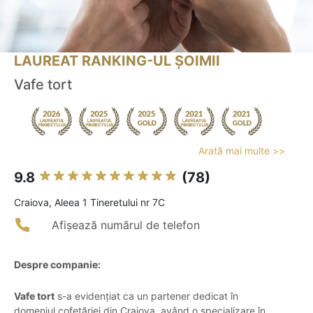
LAUREAT RANKING-UL ȘOIMII
Vafe tort
Arată mai multe >>
9.8
(78)
Craiova, Aleea 1 Tineretului nr 7C
Afișează numărul de telefon
Despre companie:
Vafe tort
s-a evidențiat ca un partener dedicat în
domeniul cofetăriei din Craiova, având o specializare în