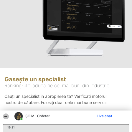
Gasește un specialist
Ranking-ul îi adună pe cei mai buni din industrie
Cauți un specialist in apropierea ta? Verificați motorul
nostru de căutare. Folosiți doar cele mai bune servicii!
ȘOIMII Cofetari
Live chat
Căutare
16:21