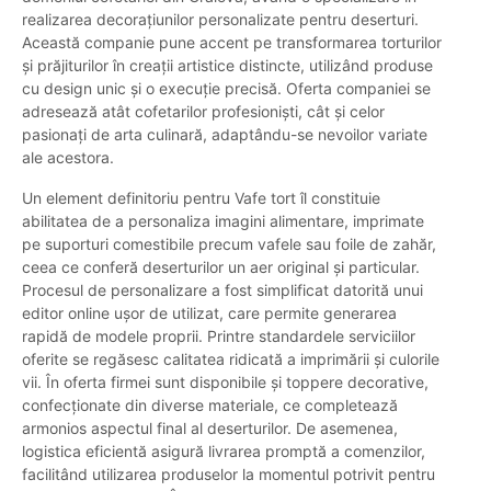
realizarea decorațiunilor personalizate pentru deserturi.
Această companie pune accent pe transformarea torturilor
și prăjiturilor în creații artistice distincte, utilizând produse
cu design unic și o execuție precisă. Oferta companiei se
adresează atât cofetarilor profesioniști, cât și celor
pasionați de arta culinară, adaptându-se nevoilor variate
ale acestora.
Un element definitoriu pentru Vafe tort îl constituie
abilitatea de a personaliza imagini alimentare, imprimate
pe suporturi comestibile precum vafele sau foile de zahăr,
ceea ce conferă deserturilor un aer original și particular.
Procesul de personalizare a fost simplificat datorită unui
editor online ușor de utilizat, care permite generarea
rapidă de modele proprii. Printre standardele serviciilor
oferite se regăsesc calitatea ridicată a imprimării și culorile
vii. În oferta firmei sunt disponibile și toppere decorative,
confecționate din diverse materiale, ce completează
armonios aspectul final al deserturilor. De asemenea,
logistica eficientă asigură livrarea promptă a comenzilor,
facilitând utilizarea produselor la momentul potrivit pentru