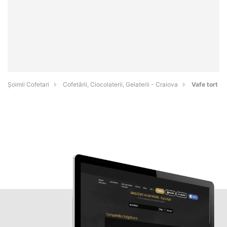
Șoimii Cofetari
Cofetării, Ciocolaterii, Gelaterii - Craiova
Vafe tort