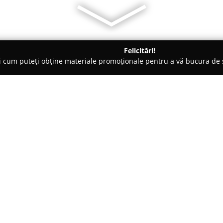
Felicitări!
ți cum puteți obține materiale promoționale pentru a vă bucura d
 Craiova
Moft Sweets & Design Craiova
Despre companie:
Moft Sweets & Design
reprezin
pentru angajamentul său de a o
tipuri de evenimente. Compani
precum nunți, botezuri și anive
Arată mai multe >>
distincte. Filosofia ce stă la ba
preparare a deserturilor, îmbin