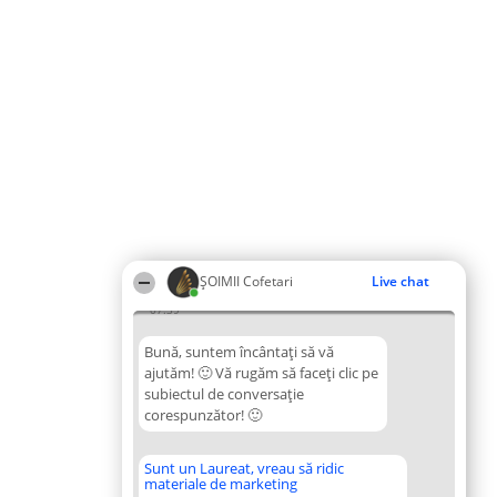
ȘOIMII Cofetari
Live chat
07:39
Bună, suntem încântați să vă
ajutăm! 🙂 Vă rugăm să faceți clic pe
subiectul de conversație
corespunzător! 🙂
Sunt un Laureat, vreau să ridic
materiale de marketing