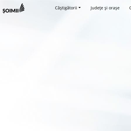
Câștigătorii
Județe și orașe