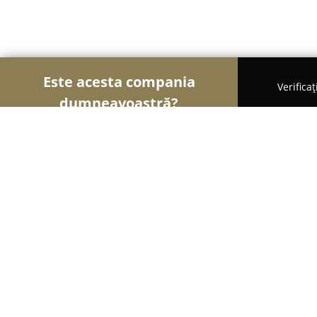
Este acesta compania
Verifica
dumneavoastră?
Șoimii Cofetari
Cofetării, Ciocolaterii, Gelaterii -
Moft Sweets & Design Craiova
9
(255)