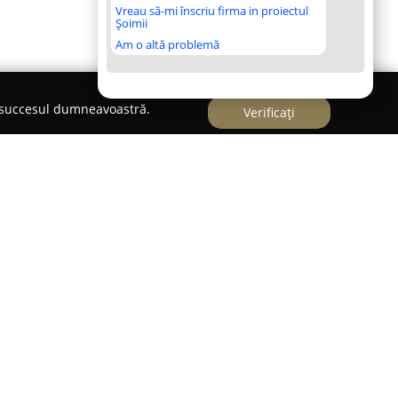
Vreau să-mi înscriu firma in proiectul
Șoimii
Am o altă problemă
e succesul dumneavoastră.
Verificați
tă o cofetărie situată în Craiova, cunoscută
feri experiențe dulci remarcabile pentru diverse
a pune accent pe crearea de momente speciale,
rsări, pe care le transformă în amintiri culinare
za activității sale merge dincolo de simpla
ând arta culinară cu creativitatea și evidențiind