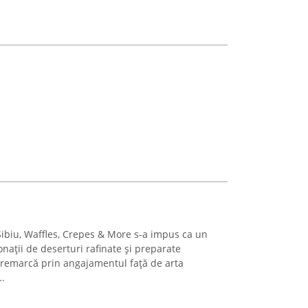
Sibiu, Waffles, Crepes & More s-a impus ca un
nații de deserturi rafinate și preparate
e remarcă prin angajamentul față de arta
..