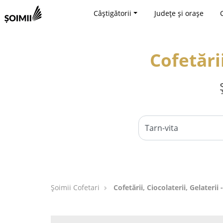
Câștigătorii
Județe și orașe
Cofetării
Șoimii Cofetari
Cofetării, Ciocolaterii, Gelaterii