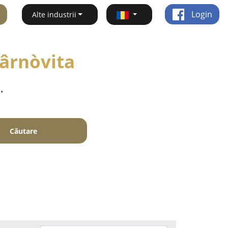
Login
Alte industrii
 Târnòvita
.
Căutare