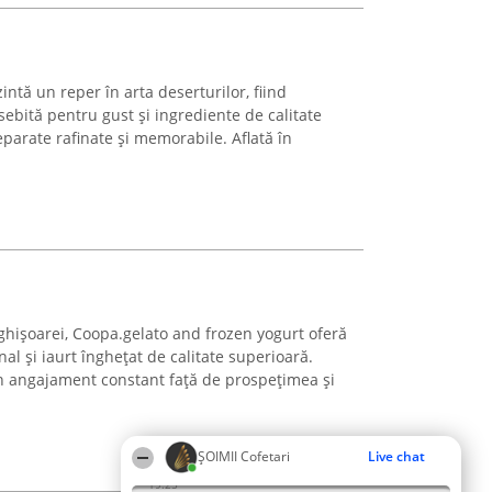
intă un reper în arta deserturilor, fiind
ebită pentru gust și ingrediente de calitate
eparate rafinate și memorabile. Aflată în
Sighișoarei, Coopa.gelato and frozen yogurt oferă
al și iaurt înghețat de calitate superioară.
 angajament constant față de prospețimea și
ȘOIMII Cofetari
Live chat
19:25