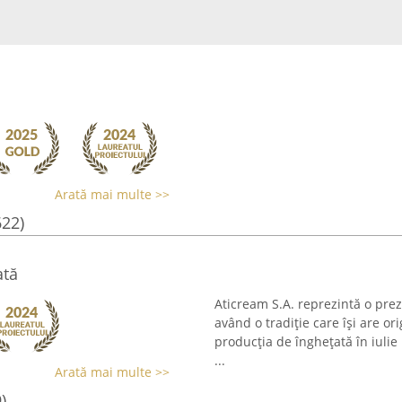
Arată mai multe >>
622)
ată
Aticream S.A. reprezintă o prez
având o tradiție care își are o
producția de înghețată în iulie
...
Arată mai multe >>
)