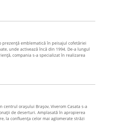
 prezență emblematică în peisajul cofetăriei
nate, unde activează încă din 1994. De-a lungul
riență, compania s-a specializat în realizarea
 în centrul orașului Brașov, Viverom Casata s-a
nații de deserturi. Amplasată în apropierea
egre, la confluența celor mai aglomerate străzi