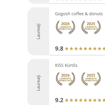
Gogosh coffee & donuts
Laureați
9.8
KISS Kürtős
Laureați
9.2