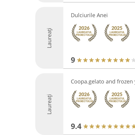
Dulciurile Anei
Laureați
9
Coopa.gelato and frozen 
Laureați
9.4