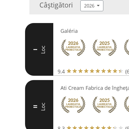
Câștigători
2026
Galéria
Loc
I
9.4
(
Ati Cream Fabrica de îngheț
Loc
II
8.3
(9