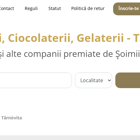
Contact
Reguli
Statut
Politică de retur
Înscrie-te
, Ciocolaterii, Gelaterii -
și alte companii premiate de Șoimii
 - Târnòvita