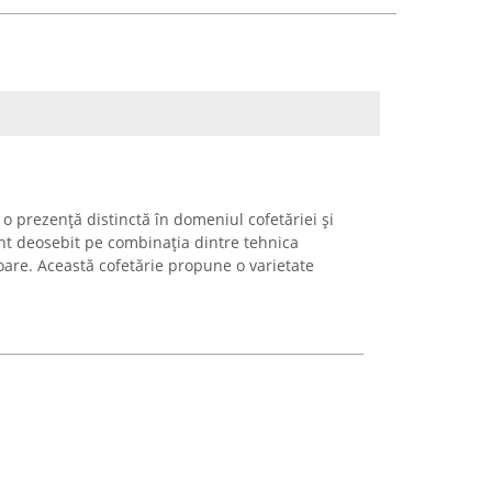
 o prezență distinctă în domeniul cofetăriei și
ent deosebit pe combinația dintre tehnica
oare. Această cofetărie propune o varietate