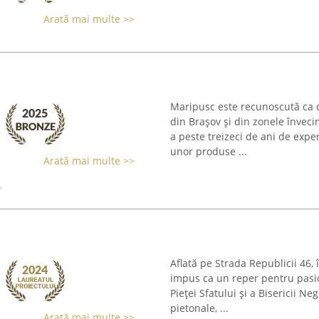
Arată mai multe >>
Maripusc este recunoscută ca o
din Brașov și din zonele înveci
a peste treizeci de ani de expe
unor produse ...
Arată mai multe >>
Aflată pe Strada Republicii 46,
impus ca un reper pentru pasio
Pieței Sfatului și a Bisericii N
pietonale, ...
Arată mai multe >>