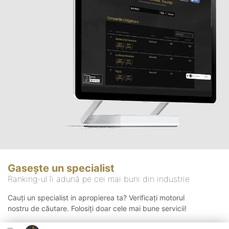
Gasește un specialist
Ranking-ul îi adună pe cei mai buni din industrie
Cauți un specialist in apropierea ta? Verificați motorul
nostru de căutare. Folosiți doar cele mai bune servicii!