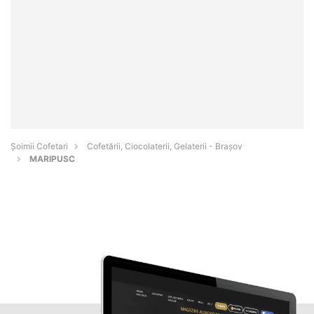
Șoimii Cofetari
Cofetării, Ciocolaterii, Gelaterii - Braşov
MARIPUSC