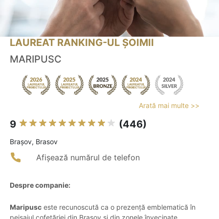
LAUREAT RANKING-UL ȘOIMII
MARIPUSC
Arată mai multe >>
9
(446)
Braşov, Brasov
Afișează numărul de telefon
Despre companie:
Maripusc
este recunoscută ca o prezență emblematică în
peisajul cofetăriei din Brașov și din zonele învecinate,