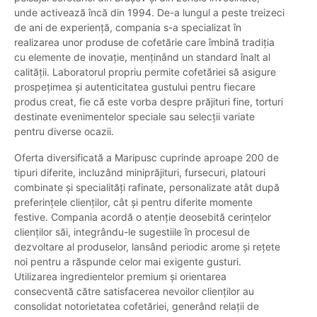
unde activează încă din 1994. De-a lungul a peste treizeci
de ani de experiență, compania s-a specializat în
realizarea unor produse de cofetărie care îmbină tradiția
cu elemente de inovație, menținând un standard înalt al
calității. Laboratorul propriu permite cofetăriei să asigure
prospețimea și autenticitatea gustului pentru fiecare
produs creat, fie că este vorba despre prăjituri fine, torturi
destinate evenimentelor speciale sau selecții variate
pentru diverse ocazii.
Oferta diversificată a Maripusc cuprinde aproape 200 de
tipuri diferite, incluzând miniprăjituri, fursecuri, platouri
combinate și specialități rafinate, personalizate atât după
preferințele clienților, cât și pentru diferite momente
festive. Compania acordă o atenție deosebită cerințelor
clienților săi, integrându-le sugestiile în procesul de
dezvoltare al produselor, lansând periodic arome și rețete
noi pentru a răspunde celor mai exigente gusturi.
Utilizarea ingredientelor premium și orientarea
consecventă către satisfacerea nevoilor clienților au
consolidat notorietatea cofetăriei, generând relații de