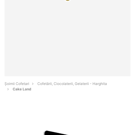
Șoimii Cofetari
Cofetării, Ciocolaterii, Gelaterii - Harghita
Cake Land