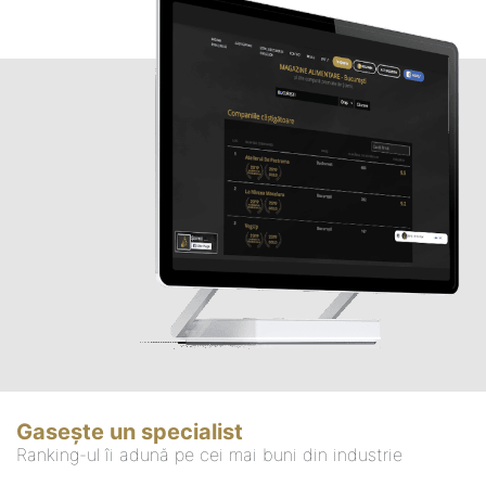
Gasește un specialist
Ranking-ul îi adună pe cei mai buni din industrie