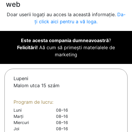
web
Doar userii logați au acces la această informație.
Da-
ți click aici pentru a vă loga.
Este acesta compania dumneavoastră
?
Felicitări!
Aă cum să primești materialele de
marketing
Lupeni
Malom utca 15 szám
Program de lucru:
Luni
08–16
Marți
08–16
Miercuri
08–16
Joi
08–16