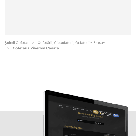
Șoimii Cofetari
Cofetării, Ciocolaterii, Gelaterii - Braşov
Cofetaria Viverom Casata