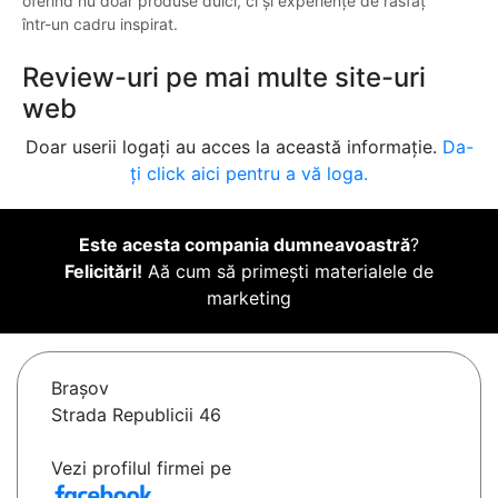
oferind nu doar produse dulci, ci și experiențe de răsfăț
într-un cadru inspirat.
Review-uri pe mai multe site-uri
web
Doar userii logați au acces la această informație.
Da-
ți click aici pentru a vă loga.
Este acesta compania dumneavoastră
?
Felicitări!
Aă cum să primești materialele de
marketing
Braşov
Strada Republicii 46
Vezi profilul firmei pe