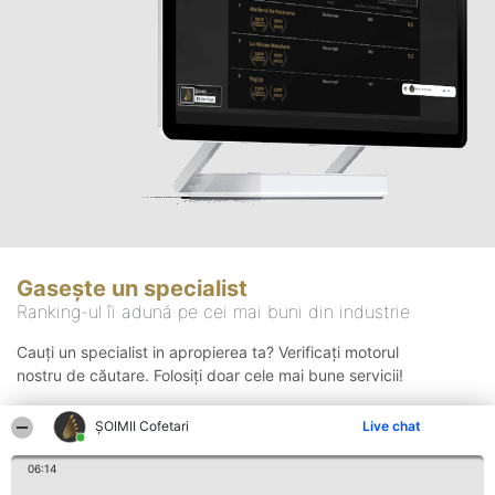
Gasește un specialist
Ranking-ul îi adună pe cei mai buni din industrie
Cauți un specialist in apropierea ta? Verificați motorul
nostru de căutare. Folosiți doar cele mai bune servicii!
ȘOIMII Cofetari
Live chat
Căutare
06:14