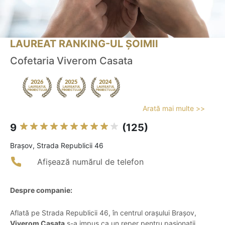
LAUREAT RANKING-UL ȘOIMII
Cofetaria Viverom Casata
Arată mai multe >>
9
(125)
Braşov, Strada Republicii 46
Afișează numărul de telefon
Despre companie:
Aflată pe Strada Republicii 46, în centrul orașului Brașov,
Viverom Casata
s-a impus ca un reper pentru pasionații