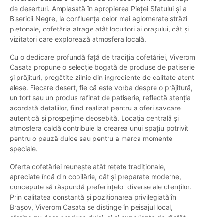
de deserturi. Amplasată în apropierea Pieței Sfatului și a
Bisericii Negre, la confluența celor mai aglomerate străzi
pietonale, cofetăria atrage atât locuitori ai orașului, cât și
vizitatori care explorează atmosfera locală.
Cu o dedicare profundă față de tradiția cofetăriei, Viverom
Casata propune o selecție bogată de produse de patiserie
și prăjituri, pregătite zilnic din ingrediente de calitate atent
alese. Fiecare desert, fie că este vorba despre o prăjitură,
un tort sau un produs rafinat de patiserie, reflectă atenția
acordată detaliilor, fiind realizat pentru a oferi savoare
autentică și prospețime deosebită. Locația centrală și
atmosfera caldă contribuie la crearea unui spațiu potrivit
pentru o pauză dulce sau pentru a marca momente
speciale.
Oferta cofetăriei reunește atât rețete tradiționale,
apreciate încă din copilărie, cât și preparate moderne,
concepute să răspundă preferințelor diverse ale clienților.
Prin calitatea constantă și poziționarea privilegiată în
Brașov, Viverom Casata se distinge în peisajul local,