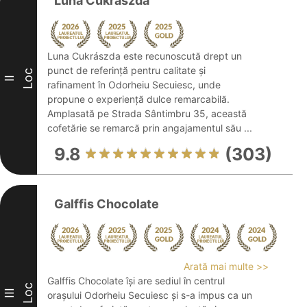
Luna Cukrászda
Luna Cukrászda este recunoscută drept un
punct de referință pentru calitate și
Loc
II
rafinament în Odorheiu Secuiesc, unde
propune o experiență dulce remarcabilă.
Amplasată pe Strada Sântimbru 35, această
cofetărie se remarcă prin angajamentul său ...
9.8
(303)
Galffis Chocolate
Arată mai multe >>
Galffis Chocolate își are sediul în centrul
Loc
III
orașului Odorheiu Secuiesc și s-a impus ca un