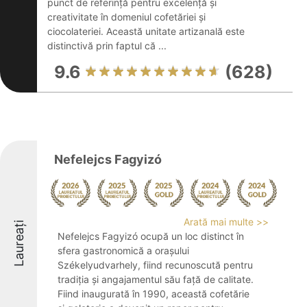
punct de referință pentru excelență și
creativitate în domeniul cofetăriei și
ciocolateriei. Această unitate artizanală este
distinctivă prin faptul că ...
9.6
(628)
Nefelejcs Fagyizó
Arată mai multe >>
Laureați
Nefelejcs Fagyizó ocupă un loc distinct în
sfera gastronomică a orașului
Székelyudvarhely, fiind recunoscută pentru
tradiția și angajamentul său față de calitate.
Fiind inaugurată în 1990, această cofetărie