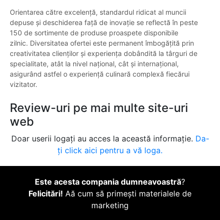
Orientarea către excelență, standardul ridicat al muncii
depuse și deschiderea față de inovație se reflectă în peste
150 de sortimente de produse proaspete disponibile
zilnic. Diversitatea ofertei este permanent îmbogățită prin
creativitatea clienților și experiența dobândită la târguri de
specialitate, atât la nivel național, cât și internațional,
asigurând astfel o experiență culinară complexă fiecărui
vizitator.
Review-uri pe mai multe site-uri
web
Doar userii logați au acces la această informație.
Da-
ți click aici pentru a vă loga.
Este acesta compania dumneavoastră
?
Felicitări!
Aă cum să primești materialele de
marketing