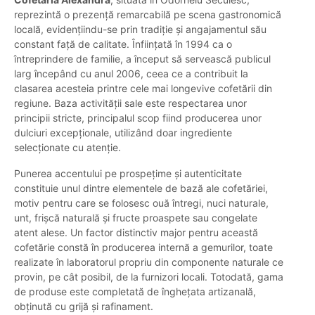
reprezintă o prezență remarcabilă pe scena gastronomică
locală, evidențiindu-se prin tradiție și angajamentul său
constant față de calitate. Înființată în 1994 ca o
întreprindere de familie, a început să servească publicul
larg începând cu anul 2006, ceea ce a contribuit la
clasarea acesteia printre cele mai longevive cofetării din
regiune. Baza activității sale este respectarea unor
principii stricte, principalul scop fiind producerea unor
dulciuri excepționale, utilizând doar ingrediente
selecționate cu atenție.
Punerea accentului pe prospețime și autenticitate
constituie unul dintre elementele de bază ale cofetăriei,
motiv pentru care se folosesc ouă întregi, nuci naturale,
unt, frișcă naturală și fructe proaspete sau congelate
atent alese. Un factor distinctiv major pentru această
cofetărie constă în producerea internă a gemurilor, toate
realizate în laboratorul propriu din componente naturale ce
provin, pe cât posibil, de la furnizori locali. Totodată, gama
de produse este completată de înghețata artizanală,
obținută cu grijă și rafinament.