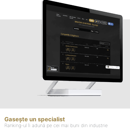
Gasește un specialist
Ranking-ul îi adună pe cei mai buni din industrie