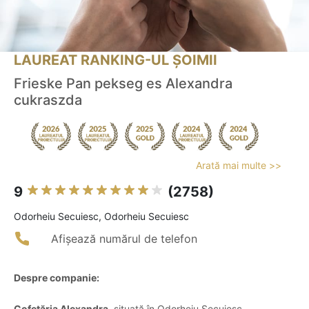
LAUREAT RANKING-UL ȘOIMII
Frieske Pan pekseg es Alexandra
cukraszda
Arată mai multe >>
9
(2758)
Odorheiu Secuiesc, Odorheiu Secuiesc
Afișează numărul de telefon
Despre companie:
Cofetăria Alexandra
, situată în Odorheiu Secuiesc,