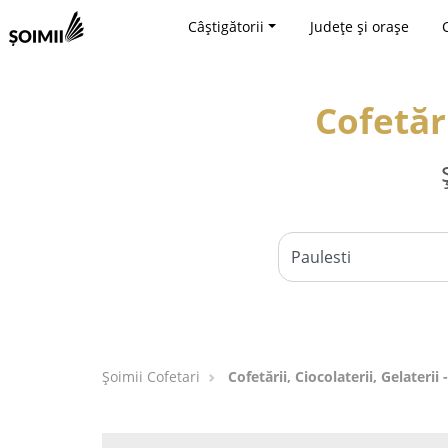
Câștigătorii
Județe și orașe
Cofetări
Șoimii Cofetari
Cofetării, Ciocolaterii, Gelaterii 