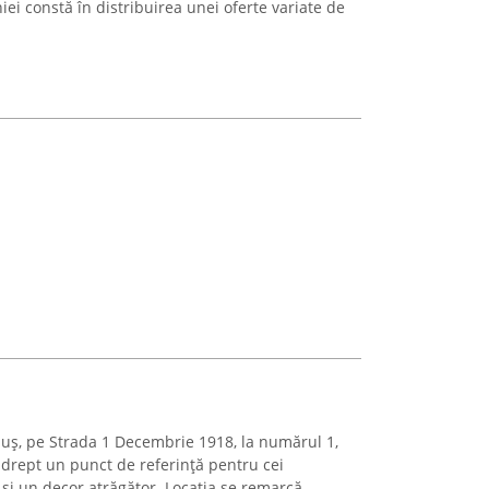
iei constă în distribuirea unei oferte variate de
iuș, pe Strada 1 Decembrie 1918, la numărul 1,
 drept un punct de referință pentru cei
e și un decor atrăgător. Locația se remarcă