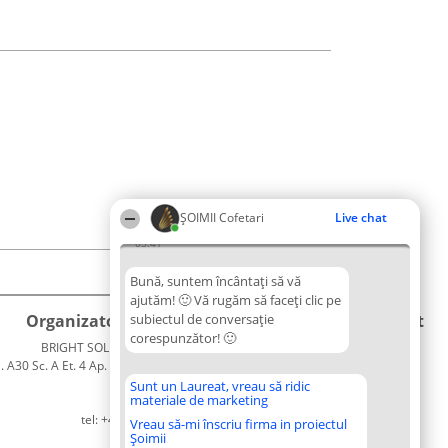
ȘOIMII Cofetari
Live chat
03:41
Bună, suntem încântați să vă
ajutăm! 🙂 Vă rugăm să faceți clic pe
Organizator Ranking
subiectul de conversație
Plebiscyt
Contact
corespunzător! 🙂
BRIGHT SOLUTIONS BR SRL
Câștigătorii
Contact
. A30 Sc. A Et. 4 Ap. 13 Cod 061952
Lista
București
Tuturor
Sunt un Laureat, vreau să ridic
materiale de marketing
CUI 36737675
Laureaților
tel: +40 770 990 492
Reguli
Vreau să-mi înscriu firma in proiectul
Șoimii
Statut