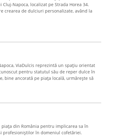
i Cluj-Napoca, localizat pe Strada Horea 34.
pre crearea de dulciuri personalizate, având la
-Napoca, ViaDulcis reprezintă un spațiu orientat
ecunoscut pentru statutul său de reper dulce în
e, bine ancorată pe piața locală, urmărește să
 piața din România pentru implicarea sa în
și profesioniștilor în domeniul cofetăriei.