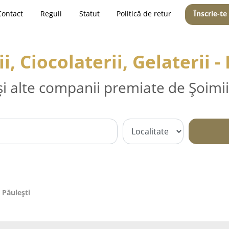
Contact
Reguli
Statut
Politică de retur
Înscrie-te
i, Ciocolaterii, Gelaterii -
și alte companii premiate de Șoimii
- Păuleşti