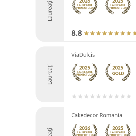
Laureați
8.8
ViaDulcis
Laureați
Cakedecor Romania