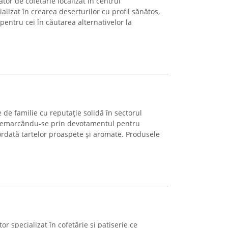
tor de cofetărie localizat în centrul
alizat în crearea deserturilor cu profil sănătos,
pentru cei în căutarea alternativelor la
 de familie cu reputație solidă în sectorul
 remarcându-se prin devotamentul pentru
cordată tartelor proaspete și aromate. Produsele
r specializat în cofetărie și patiserie ce