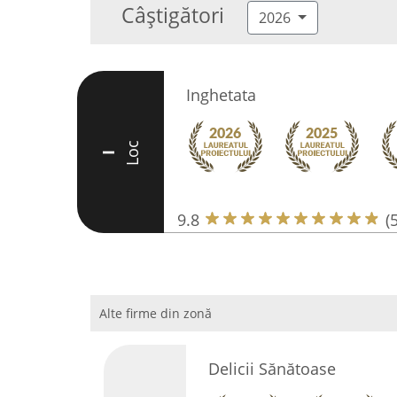
Câștigători
2026
Inghetata
Loc
I
9.8
(
Alte firme din zonă
Delicii Sănătoase