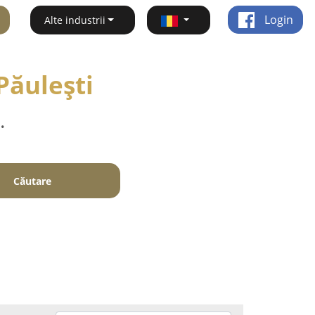
Login
Alte industrii
 Păuleşti
.
Căutare