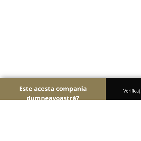
Este acesta compania
Verifica
dumneavoastră?
Șoimii Cofetari
Cofetării, Ciocolaterii, Gelaterii -
Inghetata