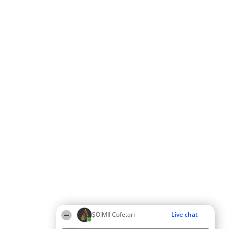
ȘOIMII Cofetari
Live chat
22:37