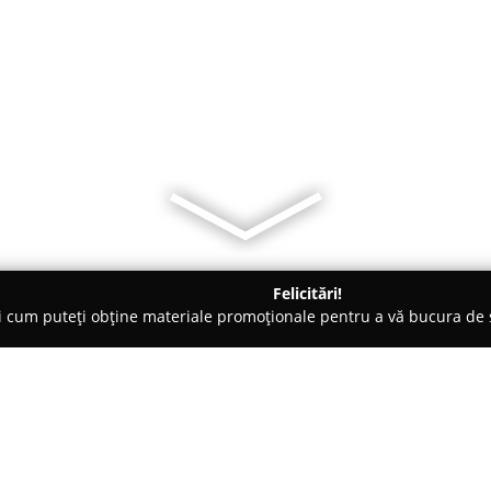
Felicitări!
ți cum puteți obține materiale promoționale pentru a vă bucura d
 Păuleşti
Inghetata