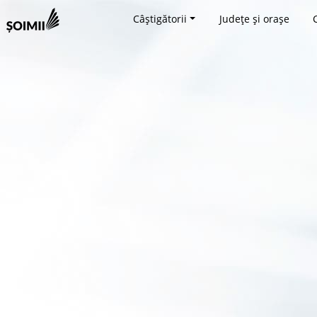
Câștigătorii
Județe și orașe