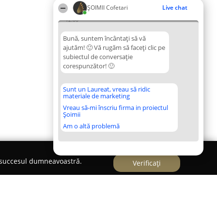
ȘOIMII Cofetari
Live chat
12:06
Bună, suntem încântați să vă
ajutăm! 🙂 Vă rugăm să faceți clic pe
subiectul de conversație
corespunzător! 🙂
Sunt un Laureat, vreau să ridic
materiale de marketing
Vreau să-mi înscriu firma in proiectul
Șoimii
Am o altă problemă
e succesul dumneavoastră.
Verificați