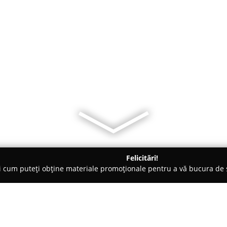
Felicitări!
ți cum puteți obține materiale promoționale pentru a vă bucura d
- Baia Mare
Prajituri de casa Sava