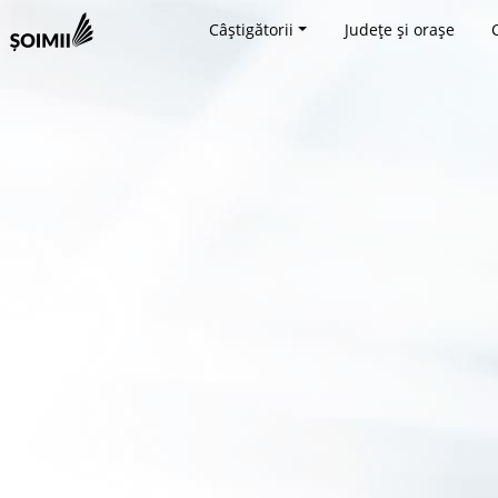
Câștigătorii
Județe și orașe