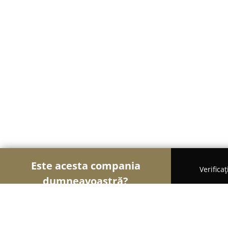
Este acesta compania
Verifica
dumneavoastră?
Șoimii Cofetari
Cofetării, Ciocolaterii, Gelaterii 