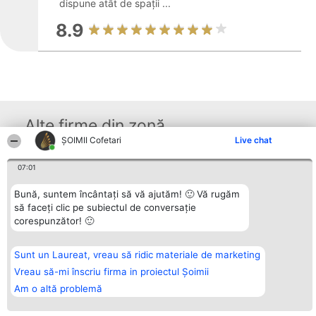
dispune atât de spații ...
8.9
Alte firme din zonă
ȘOIMII Cofetari
Live chat
07:01
Organizator Ranking
Plebiscyt
Contact
BRIGHT SOLUTIONS BR SRL
Câștigătorii
Contact
Bună, suntem încântați să vă ajutăm! 🙂 Vă rugăm
Aleea Timisul De Sus 2 Bl. A30
Lista Tuturor
Sc. A Et. 4 Ap. 13 Cod 061952
Laureaților
să faceți clic pe subiectul de conversație
București
Reguli
corespunzător! 🙂
CUI 36737675
Statut
tel: +40 770 990 492
Politica de
confidențialitate
Sunt un Laureat, vreau să ridic materiale de marketing
Vreau să-mi înscriu firma in proiectul Șoimii
Am o altă problemă