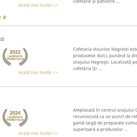
cofetărie și patiserie ...
Arată mai multe >>
ti
Cofetaria Visurilor Negresti es
produselor dulci, punând la dis
orașului Negrești. Localizată p
cofetăria își ...
Arată mai multe >>
Amplasată în centrul orașului
recunoscută ca un punct de ref
gamă largă de preparate culina
superioară a produselor ...
Arată mai multe >>