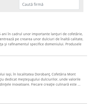
ani în cadrul unor importante lanțuri de cofetărie,
ntrează pe crearea unor dulciuri de înaltă calitate,
nța și rafinamentul specifice domeniului. Produsele
ui Iași, în localitatea Dorobanț, Cofetăria Mont
iu dedicat meșteșugului dulciurilor, unde valorile
dințele inovatoare. Fiecare creație culinară este ...