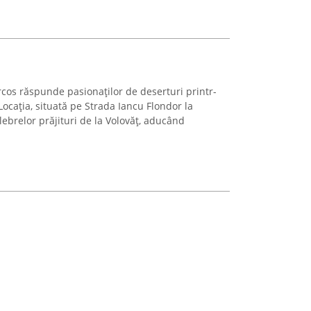
rcos răspunde pasionaților de deserturi printr-
 Locația, situată pe Strada Iancu Flondor la
lebrelor prăjituri de la Volovăț, aducând