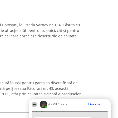
ui Botoșani, la Strada Varnav nr.15A, Căsuța cu
e atracție atât pentru localnici, cât și pentru
tre cei care apreciază deserturile de calitate. ...
scută în Iași pentru gama sa diversificată de
ată pe Șoseaua Păcurari nr. 43, această
 2009, atât prin calitatea ridicată a produselor,
ȘOIMII Cofetari
Live chat
11:26