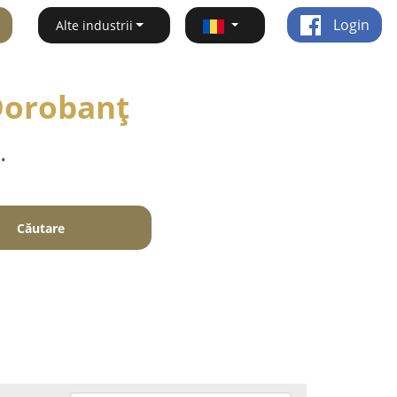
Login
Alte industrii
 Dorobanţ
.
Căutare