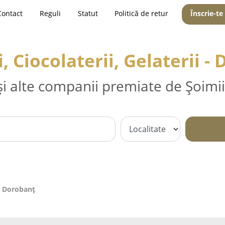
Contact
Reguli
Statut
Politică de retur
Înscrie-te
i, Ciocolaterii, Gelaterii -
și alte companii premiate de Șoimii
 - Dorobanţ