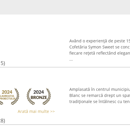
Având o experiență de peste 15 
Cofetăria Symon Sweet se conce
fiecare rețetă reflectând elega
...
15)
Amplasată în centrul municipiul
Blanc se remarcă drept un spaț
tradiționale se întâlnesc cu ten
Arată mai multe >>
28)