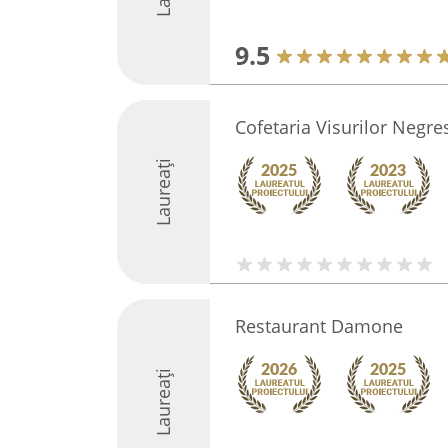
9.5
Cofetaria Visurilor Negres
Laureați
Restaurant Damone
Laureați