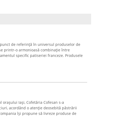
 punct de referință în universul produselor de
-se printr-o armonioasă combinație între
finamentul specific patiseriei franceze. Produsele
ul orașului Iași, Cofetăria Cofesan s-a
ciuri, acordând o atenție deosebită păstrării
. Compania își propune să livreze produse de