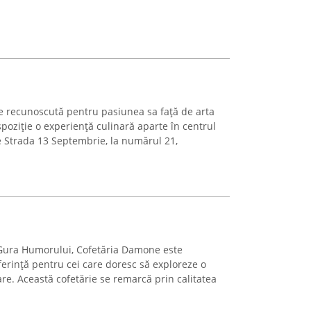
te recunoscută pentru pasiunea sa față de arta
poziție o experiență culinară aparte în centrul
e Strada 13 Septembrie, la numărul 21,
 Gura Humorului, Cofetăria Damone este
erință pentru cei care doresc să exploreze o
re. Această cofetărie se remarcă prin calitatea