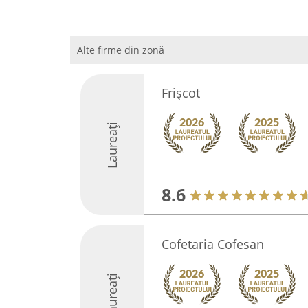
Alte firme din zonă
Frișcot
Laureați
8.6
Cofetaria Cofesan
Laureați