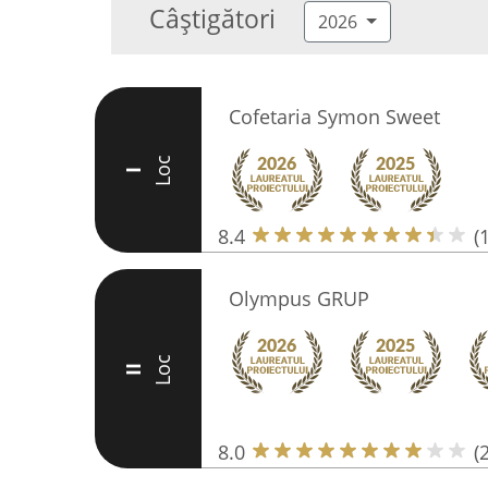
Câștigători
2026
Cofetaria Symon Sweet
Loc
I
8.4
(
Olympus GRUP
Loc
II
8.0
(