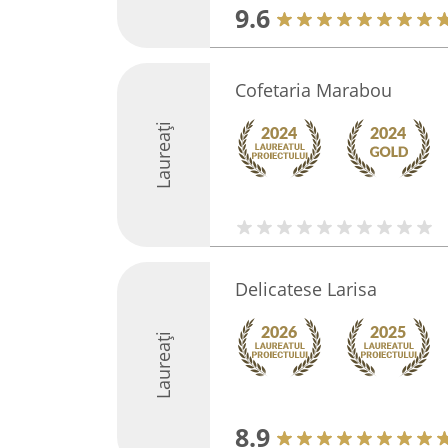
9.6
Cofetaria Marabou
Laureați
Delicatese Larisa
Laureați
8.9