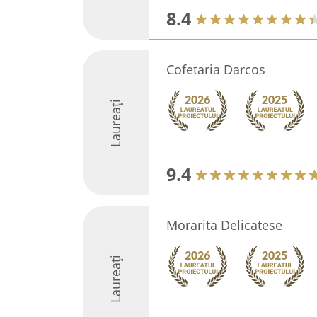
8.4
Cofetaria Darcos
Laureați
9.4
Morarita Delicatese
Laureați