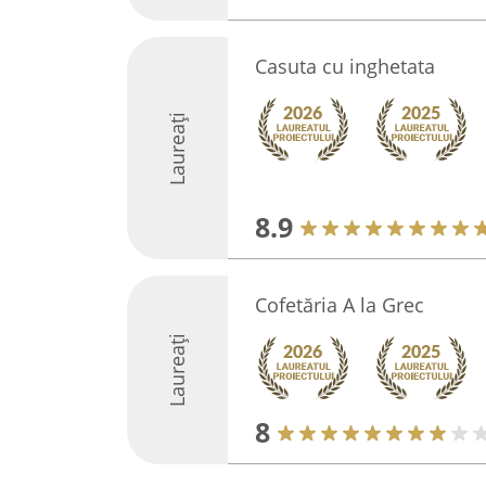
Casuta cu inghetata
Laureați
8.9
Cofetăria A la Grec
Laureați
8