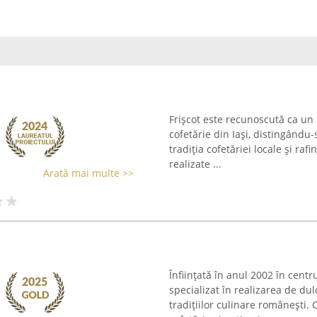
Frișcot este recunoscută ca un
cofetărie din Iași, distingându
tradiția cofetăriei locale și ra
realizate ...
Arată mai multe >>
Înființată în anul 2002 în centr
specializat în realizarea de dul
tradițiilor culinare românești