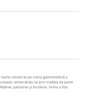
un nume consacrat pe scena gastronomică a
l Suceava, remarcându-se prin tradiția de peste
tăriei, patiseriei și brutăriei. Firma a fost