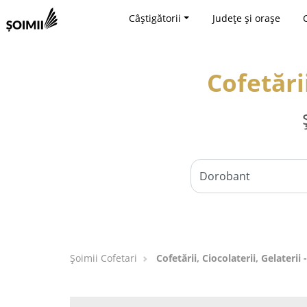
Câștigătorii
Județe și orașe
Cofetări
Șoimii Cofetari
Cofetării, Ciocolaterii, Gelaterii