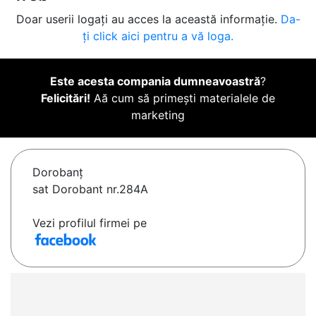
Doar userii logați au acces la această informație.
Da-
ți click aici pentru a vă loga.
Este acesta compania dumneavoastră
?
Felicitări!
Aă cum să primești materialele de
marketing
Dorobanţ
sat Dorobant nr.284A
Vezi profilul firmei pe