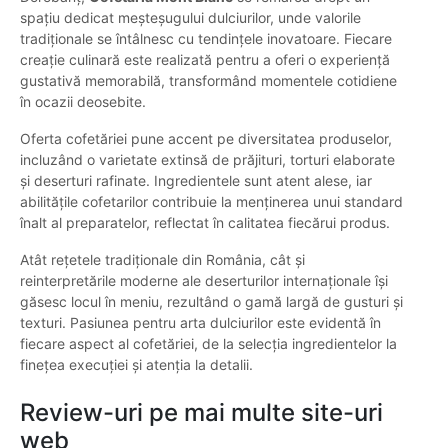
spațiu dedicat meșteșugului dulciurilor, unde valorile
tradiționale se întâlnesc cu tendințele inovatoare. Fiecare
creație culinară este realizată pentru a oferi o experiență
gustativă memorabilă, transformând momentele cotidiene
în ocazii deosebite.
Oferta cofetăriei pune accent pe diversitatea produselor,
incluzând o varietate extinsă de prăjituri, torturi elaborate
și deserturi rafinate. Ingredientele sunt atent alese, iar
abilitățile cofetarilor contribuie la menținerea unui standard
înalt al preparatelor, reflectat în calitatea fiecărui produs.
Atât rețetele tradiționale din România, cât și
reinterpretările moderne ale deserturilor internaționale își
găsesc locul în meniu, rezultând o gamă largă de gusturi și
texturi. Pasiunea pentru arta dulciurilor este evidentă în
fiecare aspect al cofetăriei, de la selecția ingredientelor la
finețea execuției și atenția la detalii.
Review-uri pe mai multe site-uri
web