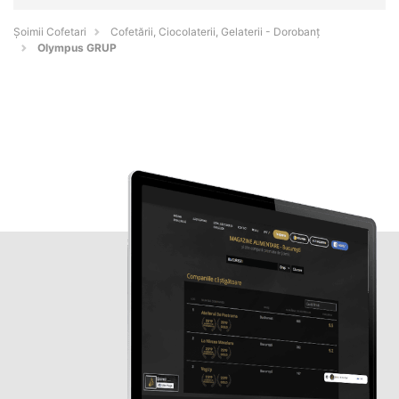
Șoimii Cofetari
Cofetării, Ciocolaterii, Gelaterii - Dorobanţ
Olympus GRUP