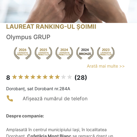
LAUREAT RANKING-UL ȘOIMII
Olympus GRUP
Arată mai multe >>
8
(28)
Dorobanţ, sat Dorobant nr.284A
Afișează numărul de telefon
Despre companie:
Amplasată în centrul municipiului Iași, în localitatea
Dorobanț,
Cofetăria Mont Blanc
se remarcă drept un