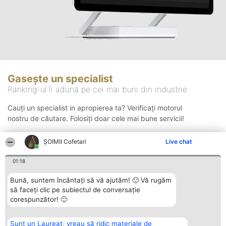
Gasește un specialist
Ranking-ul îi adună pe cei mai buni din industrie
Cauți un specialist in apropierea ta? Verificați motorul
nostru de căutare. Folosiți doar cele mai bune servicii!
ȘOIMII Cofetari
Live chat
Căutare
01:18
Bună, suntem încântați să vă ajutăm! 🙂 Vă rugăm
să faceți clic pe subiectul de conversație
corespunzător! 🙂
Sunt un Laureat, vreau să ridic materiale de
Organizator Ranking
Plebiscyt
Contact