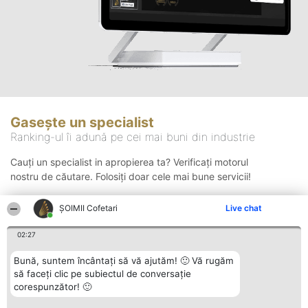
Gasește un specialist
Ranking-ul îi adună pe cei mai buni din industrie
Cauți un specialist in apropierea ta? Verificați motorul
nostru de căutare. Folosiți doar cele mai bune servicii!
ȘOIMII Cofetari
Live chat
Căutare
02:27
Bună, suntem încântați să vă ajutăm! 🙂 Vă rugăm
să faceți clic pe subiectul de conversație
corespunzător! 🙂