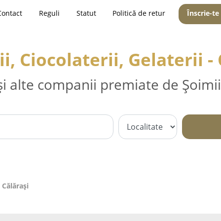
Contact
Reguli
Statut
Politică de retur
Înscrie-te
i, Ciocolaterii, Gelaterii -
și alte companii premiate de Șoimii
- Călăraşi