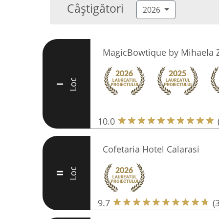
Câștigători
2026
MagicBowtique by Mihaela 
Loc
I
10.0
Cofetaria Hotel Calarasi
Loc
II
9.7
(