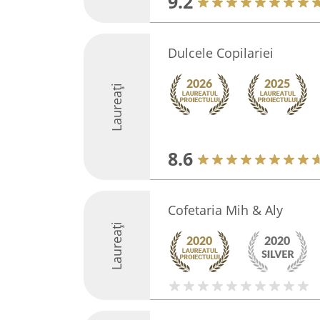
9.2
Dulcele Copilariei
Laureați
8.6
Cofetaria Mih & Aly
Laureați