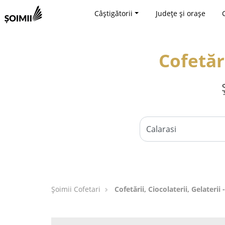
Câștigătorii
Județe și orașe
Cofetări
Șoimii Cofetari
Cofetării, Ciocolaterii, Gelaterii 