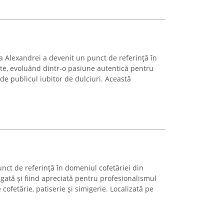
a Alexandrei a devenit un punct de referință în
ate, evoluând dintr-o pasiune autentică pentru
ă de publicul iubitor de dulciuri. Această
nct de referință în domeniul cofetăriei din
ngată și fiind apreciată pentru profesionalismul
cofetărie, patiserie și simigerie. Localizată pe