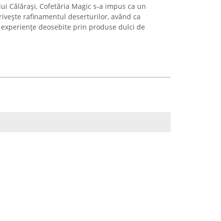
lui Călărași, Cofetăria Magic s-a impus ca un
rivește rafinamentul deserturilor, având ca
r experiențe deosebite prin produse dulci de