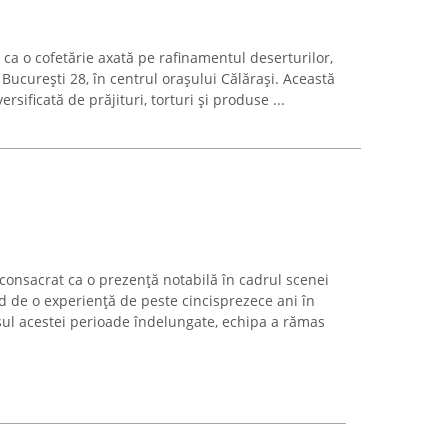
ca o cofetărie axată pe rafinamentul deserturilor,
București 28, în centrul orașului Călărași. Această
rsificată de prăjituri, torturi și produse ...
a consacrat ca o prezență notabilă în cadrul scenei
d de o experiență de peste cincisprezece ani în
sul acestei perioade îndelungate, echipa a rămas