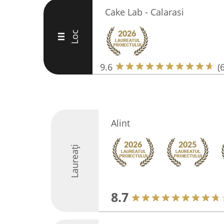
Cake Lab - Calarasi
Loc
III
9.6
(
Alint
Laureați
8.7