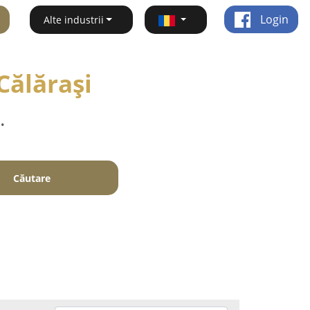
Login
Alte industrii
 Călăraşi
.
Căutare