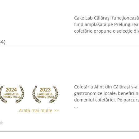
Cake Lab Călărași funcționează 
fiind amplasată pe Prelungirea 
cofetărie propune o selecție dive
64)
Cofetăria Alint din Călărași s-
gastronomice locale, beneficiin
domeniul cofetăriei. Pe parcur
...
Arată mai multe >>