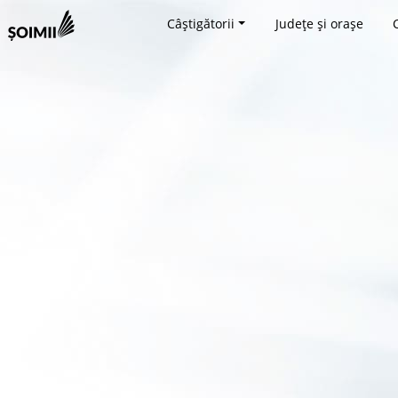
Câștigătorii
Județe și orașe