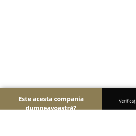
Este acesta compania
Verifica
dumneavoastră?
Șoimii Cofetari
Cofetării, Ciocolaterii, Gelaterii -