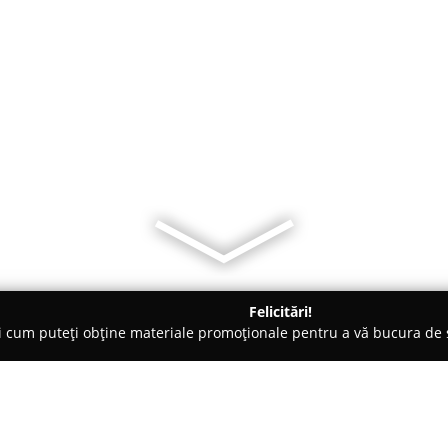
Felicitări!
ți cum puteți obține materiale promoționale pentru a vă bucura d
 Slobozia
Dulcele Copilariei