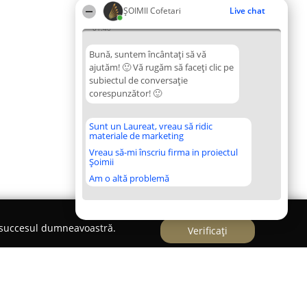
ȘOIMII Cofetari
Live chat
01:40
Bună, suntem încântați să vă
ajutăm! 🙂 Vă rugăm să faceți clic pe
subiectul de conversație
corespunzător! 🙂
Sunt un Laureat, vreau să ridic
materiale de marketing
Vreau să-mi înscriu firma in proiectul
Șoimii
Am o altă problemă
e succesul dumneavoastră.
Verificați