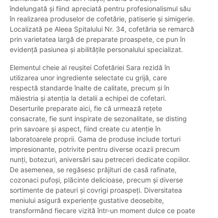
îndelungată și fiind apreciată pentru profesionalismul său
în realizarea produselor de cofetărie, patiserie și simigerie.
Localizată pe Aleea Spitalului Nr. 34, cofetăria se remarcă
prin varietatea largă de preparate proaspete, ce pun în
evidență pasiunea și abilitățile personalului specializat.
Elementul cheie al reușitei Cofetăriei Sara rezidă în
utilizarea unor ingrediente selectate cu grijă, care
respectă standarde înalte de calitate, precum și în
măiestria și atenția la detalii a echipei de cofetari.
Deserturile preparate aici, fie că urmează rețete
consacrate, fie sunt inspirate de sezonalitate, se disting
prin savoare și aspect, fiind create cu atenție în
laboratoarele proprii. Gama de produse include torturi
impresionante, potrivite pentru diverse ocazii precum
nunți, botezuri, aniversări sau petreceri dedicate copiilor.
De asemenea, se regăsesc prăjituri de casă rafinate,
cozonaci pufoși, plăcinte delicioase, precum și diverse
sortimente de pateuri și covrigi proaspeți. Diversitatea
meniului asigură experiențe gustative deosebite,
transformând fiecare vizită într-un moment dulce ce poate