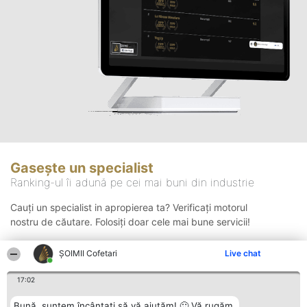
Gasește un specialist
Ranking-ul îi adună pe cei mai buni din industrie
Cauți un specialist in apropierea ta? Verificați motorul
nostru de căutare. Folosiți doar cele mai bune servicii!
ȘOIMII Cofetari
Live chat
Căutare
17:02
Bună, suntem încântați să vă ajutăm! 🙂 Vă rugăm