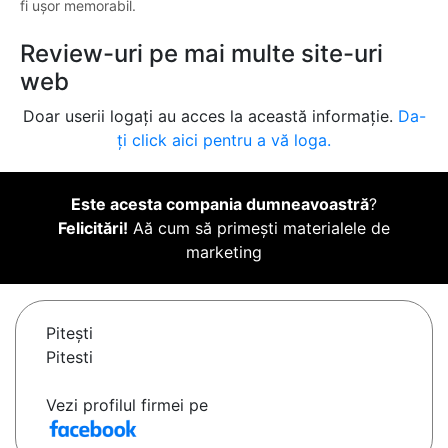
fi ușor memorabil.
Review-uri pe mai multe site-uri
web
Doar userii logați au acces la această informație.
Da-
ți click aici pentru a vă loga.
Este acesta compania dumneavoastră
?
Felicitări!
Aă cum să primești materialele de
marketing
Piteşti
Pitesti
Vezi profilul firmei pe