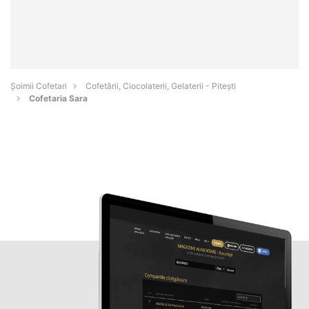
Șoimii Cofetari
Cofetării, Ciocolaterii, Gelaterii - Piteşti
Cofetaria Sara