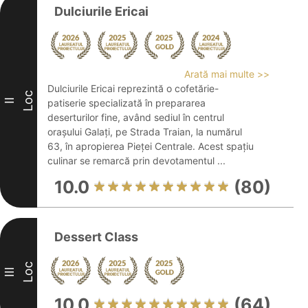
Dulciurile Ericai
Arată mai multe >>
Dulciurile Ericai reprezintă o cofetărie-
Loc
II
patiserie specializată în prepararea
deserturilor fine, având sediul în centrul
orașului Galați, pe Strada Traian, la numărul
63, în apropierea Pieței Centrale. Acest spațiu
culinar se remarcă prin devotamentul ...
10.0
(80)
Dessert Class
Loc
III
10.0
(64)