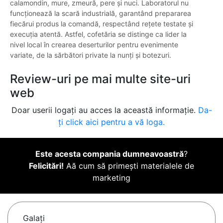
calamondin, mure, zmeură, pere și nuci. Laboratorul nu
funcționează la scară industrială, garantând prepararea
fiecărui produs la comandă, respectând rețete testate și
execuția atentă. Astfel, cofetăria se distinge ca lider la
nivel local în crearea deserturilor pentru evenimente
variate, de la sărbători private la nunți și botezuri.
Review-uri pe mai multe site-uri
web
Doar userii logați au acces la această informație.
Da-
ți click aici pentru a vă loga.
Este acesta compania dumneavoastră
?
Felicitări!
Aă cum să primești materialele de
marketing
Galaţi