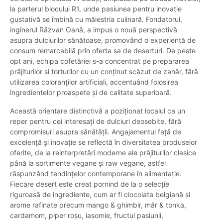
la parterul blocului R1, unde pasiunea pentru inovație
gustativă se îmbină cu măiestria culinară. Fondatorul,
inginerul Răzvan Oană, a impus o nouă perspectivă
asupra dulciurilor sănătoase, promovând o experiență de
consum remarcabilă prin oferta sa de deserturi. De peste
opt ani, echipa cofetăriei s-a concentrat pe prepararea
prăjiturilor și torturilor cu un conținut scăzut de zahăr, fără
utilizarea coloranților artificiali, accentuând folosirea
ingredientelor proaspete și de calitate superioară.
Această orientare distinctivă a poziționat localul ca un
reper pentru cei interesați de dulciuri deosebite, fără
compromisuri asupra sănătății. Angajamentul față de
excelență și inovație se reflectă în diversitatea produselor
oferite, de la reinterpretări moderne ale prăjiturilor clasice
până la sortimente vegane și raw vegane, astfel
răspunzând tendințelor contemporane în alimentație.
Fiecare desert este creat pornind de la o selecție
riguroasă de ingrediente, cum ar fi ciocolata belgiană și
arome rafinate precum mango & ghimbir, măr & tonka,
cardamom, piper roșu, iasomie, fructul pasiunii,