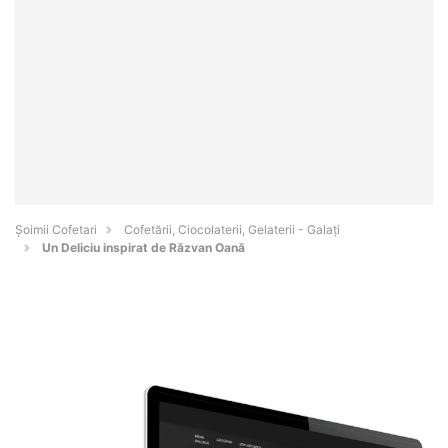
Șoimii Cofetari
Cofetării, Ciocolaterii, Gelaterii - Galaţi
Un Deliciu inspirat de Răzvan Oană