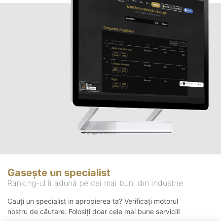
Gasește un specialist
Ranking-ul îi adună pe cei mai buni din industrie
Cauți un specialist in apropierea ta? Verificați motorul
nostru de căutare. Folosiți doar cele mai bune servicii!