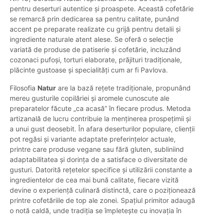
pentru deserturi autentice și proaspete. Această cofetărie
se remarcă prin dedicarea sa pentru calitate, punând
accent pe preparate realizate cu grijă pentru detalii și
ingrediente naturale atent alese. Se oferă o selecție
variată de produse de patiserie și cofetărie, incluzând
cozonaci pufoși, torturi elaborate, prăjituri tradiționale,
plăcinte gustoase și specialități cum ar fi Pavlova.
Filosofia
Natur
are la bază rețete tradiționale, propunând
mereu gusturile copilăriei și aromele cunoscute ale
preparatelor făcute „ca acasă” în fiecare produs. Metoda
artizanală de lucru contribuie la menținerea prospețimii și
a unui gust deosebit. În afara deserturilor populare, clienții
pot regăsi și variante adaptate preferințelor actuale,
printre care produse vegane sau fără gluten, subliniind
adaptabilitatea și dorința de a satisface o diversitate de
gusturi. Datorită rețetelor specifice și utilizării constante a
ingredientelor de cea mai bună calitate, fiecare vizită
devine o experiență culinară distinctă, care o poziționează
printre cofetăriile de top ale zonei. Spațiul primitor adaugă
o notă caldă, unde tradiția se împletește cu inovația în