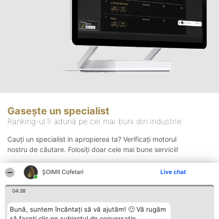
Gasește un specialist
Ranking-ul îi adună pe cei mai buni din industrie
Cauți un specialist in apropierea ta? Verificați motorul
nostru de căutare. Folosiți doar cele mai bune servicii!
ȘOIMII Cofetari
Live chat
Căutare
04:38
Bună, suntem încântați să vă ajutăm! 🙂 Vă rugăm
să faceți clic pe subiectul de conversație