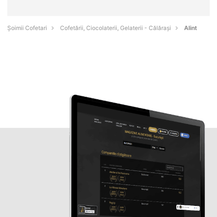
Șoimii Cofetari
Cofetării, Ciocolaterii, Gelaterii - Călăraşi
Alint