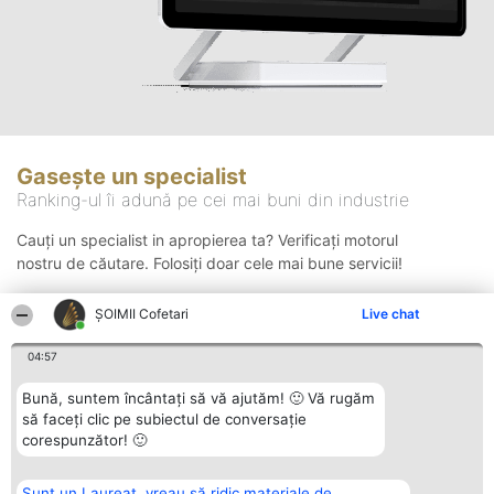
Gasește un specialist
Ranking-ul îi adună pe cei mai buni din industrie
Cauți un specialist in apropierea ta? Verificați motorul
nostru de căutare. Folosiți doar cele mai bune servicii!
ȘOIMII Cofetari
Live chat
Căutare
04:57
Bună, suntem încântați să vă ajutăm! 🙂 Vă rugăm
să faceți clic pe subiectul de conversație
corespunzător! 🙂
Sunt un Laureat, vreau să ridic materiale de