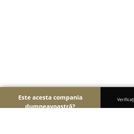
Este acesta compania
Verifica
dumneavoastră?
Șoimii Cofetari
Cofetării, Ciocolaterii, Gelaterii -