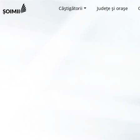
Câștigătorii
Județe și orașe