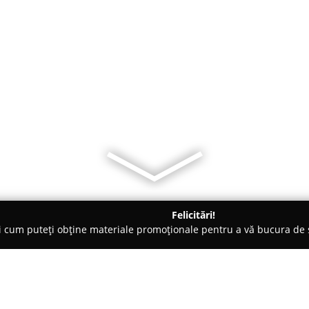
Felicitări!
ți cum puteți obține materiale promoționale pentru a vă bucura d
 Bihor
Dulciuri la Roberta