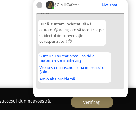
ȘOIMII Cofetari
Live chat
20:02
Bună, suntem încântați să vă
ajutăm! 🙂 Vă rugăm să faceți clic pe
subiectul de conversație
corespunzător! 🙂
Sunt un Laureat, vreau să ridic
materiale de marketing
Vreau să-mi înscriu firma in proiectul
Șoimii
Am o altă problemă
e succesul dumneavoastră.
Verificați