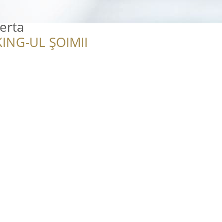
berta
ING-UL ȘOIMII