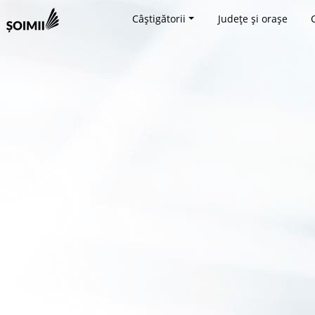
Câștigătorii
Județe și orașe