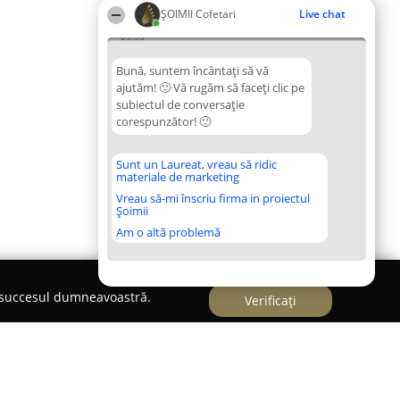
ȘOIMII Cofetari
Live chat
09:36
Bună, suntem încântați să vă
ajutăm! 🙂 Vă rugăm să faceți clic pe
subiectul de conversație
corespunzător! 🙂
Sunt un Laureat, vreau să ridic
materiale de marketing
Vreau să-mi înscriu firma in proiectul
Șoimii
Am o altă problemă
e succesul dumneavoastră.
Verificați