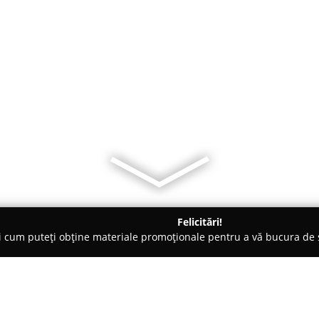
Felicitări!
ți cum puteți obține materiale promoționale pentru a vă bucura d
 Călăraşi
Crustulum Vitae -Fursecuri Vegane