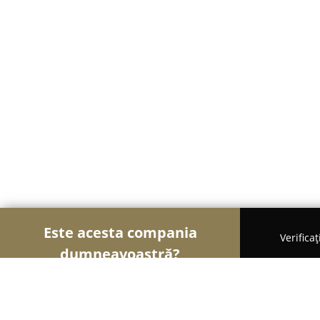
Este acesta compania
Verifica
dumneavoastră?
Șoimii Cofetari
Cofetării, Ciocolaterii, Gelaterii -