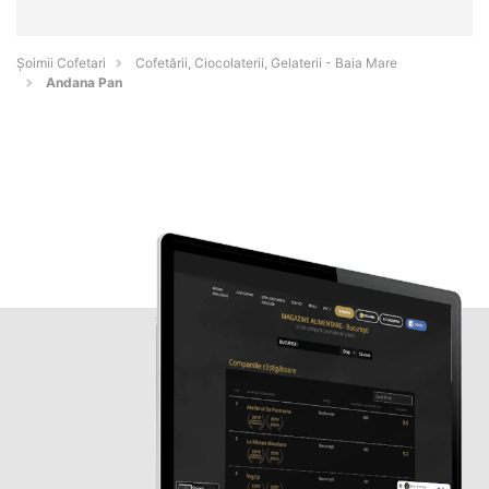
Șoimii Cofetari
Cofetării, Ciocolaterii, Gelaterii - Baia Mare
Andana Pan