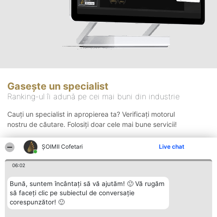
Gasește un specialist
Ranking-ul îi adună pe cei mai buni din industrie
Cauți un specialist in apropierea ta? Verificați motorul
nostru de căutare. Folosiți doar cele mai bune servicii!
ȘOIMII Cofetari
Live chat
Căutare
06:02
Bună, suntem încântați să vă ajutăm! 🙂 Vă rugăm
să faceți clic pe subiectul de conversație
corespunzător! 🙂