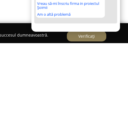
Vreau să-mi înscriu firma in proiectul
Șoimii
Am o altă problemă
e succesul dumneavoastră.
Verificați
ila, pe Bulevardul Independenței nr. 8, Bloc B1,
marcă drept un punct de referință pentru
ce. Acest laborator de cofetărie practică o
nd o selecție extinsă de produse concepute pentru
nsumatori. Gama cuprinde atât torturi
proaspete, brioșe atrăgătoare sau fursecuri pline