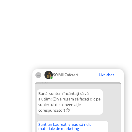
ȘOIMII Cofetari
Live chat
02:55
Bună, suntem încântați să vă
ajutăm! 🙂 Vă rugăm să faceți clic pe
subiectul de conversație
corespunzător! 🙂
Sunt un Laureat, vreau să ridic
materiale de marketing