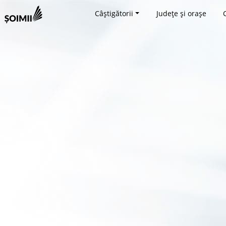
Câștigătorii
Județe și orașe