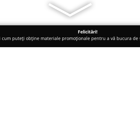
Felicitări!
ți cum puteți obține materiale promoționale pentru a vă bucura d
Brăila
Cofetaria Cool Chocolate
Despre companie:
Situată în centrul orașului Bră
Cofetăria Cool Chocolate
se re
pasionații de deserturi autenti
veritabilă artă culinară, oferi
Arată mai multe >>
a satisface cei mai exigenți co
personalizate, cât și prăjituri 