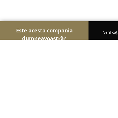
Este acesta compania
Verifica
dumneavoastră?
Șoimii Cofetari
Cofetării, Ciocolaterii, Gelaterii - 
Cofetaria Cool Chocolate
9.3
(558)