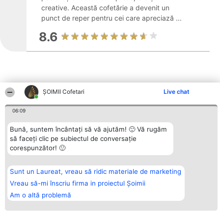
creative. Această cofetărie a devenit un
punct de reper pentru cei care apreciază ...
8.6
ȘOIMII Cofetari
Live chat
Alte firme din zonă
06:09
Bună, suntem încântați să vă ajutăm! 🙂 Vă rugăm
Organizator Ranking
Plebiscyt
Contact
să faceți clic pe subiectul de conversație
BRIGHT SOLUTIONS BR SRL
Câștigătorii
Contact
corespunzător! 🙂
Aleea Timisul De Sus 2 Bl. A30
Lista Tuturor
Sc. A Et. 4 Ap. 13 Cod 061952
Laureaților
București
Reguli
Sunt un Laureat, vreau să ridic materiale de marketing
CUI 36737675
Statut
tel: +40 770 990 492
Politica de
Vreau să-mi înscriu firma in proiectul Șoimii
confidențialitate
Am o altă problemă