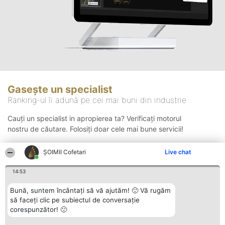
Gasește un specialist
Ranking-ul îi adună pe cei mai buni din industrie
Cauți un specialist in apropierea ta? Verificați motorul
nostru de căutare. Folosiți doar cele mai bune servicii!
ȘOIMII Cofetari
Live chat
Căutare
14:53
Bună, suntem încântați să vă ajutăm! 🙂 Vă rugăm
să faceți clic pe subiectul de conversație
corespunzător! 🙂