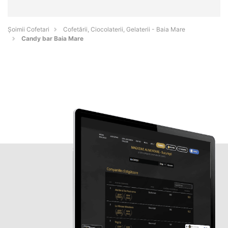
Șoimii Cofetari
Cofetării, Ciocolaterii, Gelaterii - Baia Mare
Candy bar Baia Mare