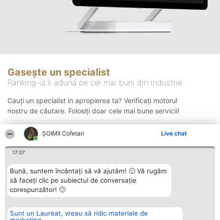
Gasește un specialist
Ranking-ul îi adună pe cei mai buni din industrie
Cauți un specialist in apropierea ta? Verificați motorul
nostru de căutare. Folosiți doar cele mai bune servicii!
ȘOIMII Cofetari
Live chat
Căutare
17:07
Bună, suntem încântați să vă ajutăm! 🙂 Vă rugăm
să faceți clic pe subiectul de conversație
corespunzător! 🙂
Sunt un Laureat, vreau să ridic materiale de
Organizator Ranking
Plebiscyt
Contact