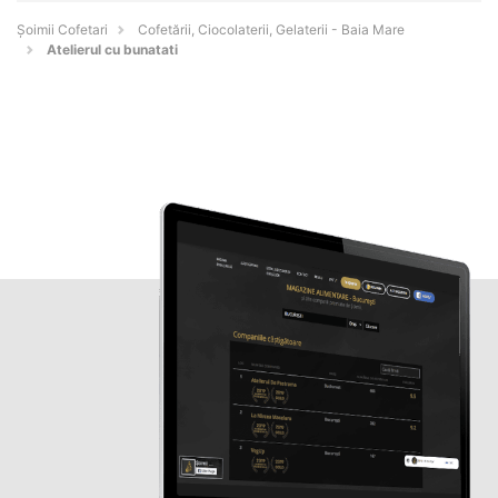
Șoimii Cofetari
Cofetării, Ciocolaterii, Gelaterii - Baia Mare
Atelierul cu bunatati