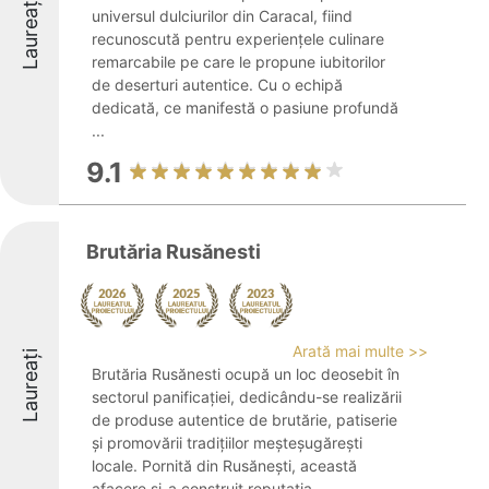
Laureați
universul dulciurilor din Caracal, fiind
recunoscută pentru experiențele culinare
remarcabile pe care le propune iubitorilor
de deserturi autentice. Cu o echipă
dedicată, ce manifestă o pasiune profundă
...
9.1
Brutăria Rusănesti
Arată mai multe >>
Laureați
Brutăria Rusănesti ocupă un loc deosebit în
sectorul panificației, dedicându-se realizării
de produse autentice de brutărie, patiserie
și promovării tradițiilor meșteșugărești
locale. Pornită din Rusănești, această
afacere și-a construit reputația ...