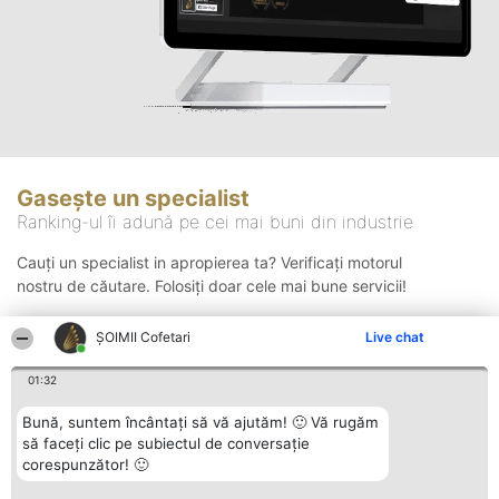
Gasește un specialist
Ranking-ul îi adună pe cei mai buni din industrie
Cauți un specialist in apropierea ta? Verificați motorul
nostru de căutare. Folosiți doar cele mai bune servicii!
ȘOIMII Cofetari
Live chat
Căutare
01:32
Bună, suntem încântați să vă ajutăm! 🙂 Vă rugăm
să faceți clic pe subiectul de conversație
corespunzător! 🙂