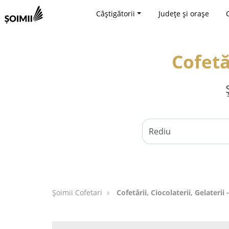
Câștigătorii
Județe și orașe
Cofetăr
Șoimii Cofetari
Cofetării, Ciocolaterii, Gelaterii 