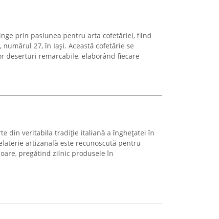
inge prin pasiunea pentru arta cofetăriei, fiind
 numărul 27, în Iași. Această cofetărie se
r deserturi remarcabile, elaborând fiecare
e din veritabila tradiție italiană a înghețatei în
gelaterie artizanală este recunoscută pentru
ioare, pregătind zilnic produsele în