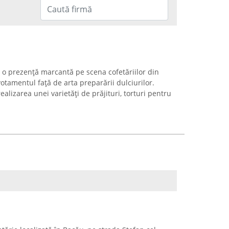
o prezență marcantă pe scena cofetăriilor din
tamentul față de arta preparării dulciurilor.
alizarea unei varietăți de prăjituri, torturi pentru