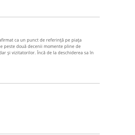
afirmat ca un punct de referință pe piața
 de peste două decenii momente pline de
r și vizitatorilor. Încă de la deschiderea sa în