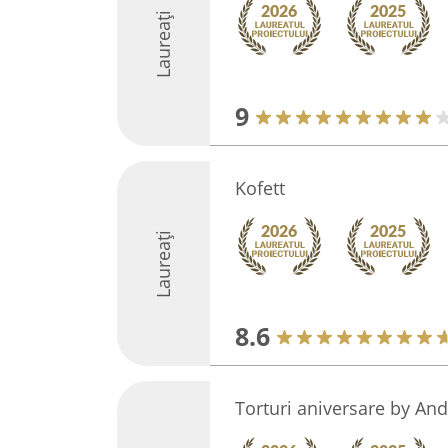
Laureați
9
Kofett
Laureați
8.6
Torturi aniversare by An