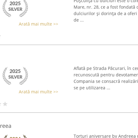
Pușculița cu dulciuri este o cof
Mare, nr. 28, ce a fost fondat
dulciurilor și dorința de a ofer
de ...
Arată mai multe >>
Aflată pe Strada Păcurari, în cen
recunoscută pentru devotament
Compania se consacră realizări
se pe utilizarea ...
Arată mai multe >>
dreea
Torturi aniversare by Andreea r