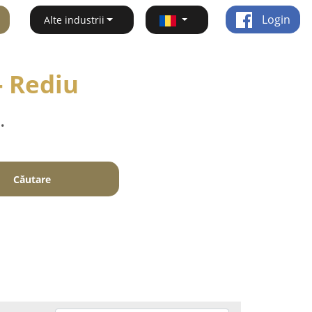
Login
Alte industrii
 - Rediu
.
Căutare