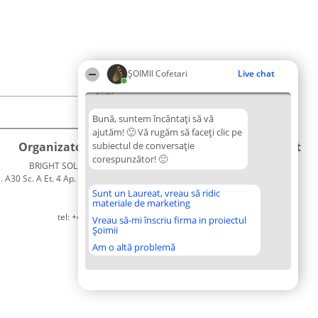
ȘOIMII Cofetari
Live chat
21:27
Bună, suntem încântați să vă
ajutăm! 🙂 Vă rugăm să faceți clic pe
Organizator Ranking
subiectul de conversație
Plebiscyt
Contact
corespunzător! 🙂
BRIGHT SOLUTIONS BR SRL
Câștigătorii
Contact
. A30 Sc. A Et. 4 Ap. 13 Cod 061952
Lista
București
Tuturor
Sunt un Laureat, vreau să ridic
materiale de marketing
CUI 36737675
Laureaților
tel: +40 770 990 492
Reguli
Vreau să-mi înscriu firma in proiectul
Șoimii
Statut
Politica de
Am o altă problemă
confidențialitate