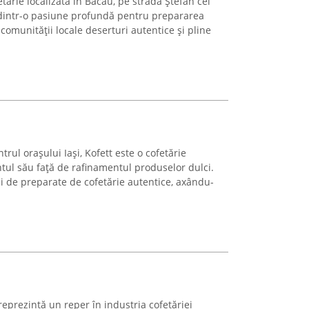
etărie localizată în Bacău, pe strada Ștefan cel
ă dintr-o pasiune profundă pentru prepararea
i comunității locale deserturi autentice și pline
trul orașului Iași, Kofett este o cofetărie
ul său față de rafinamentul produselor dulci.
i de preparate de cofetărie autentice, axându-
eprezintă un reper în industria cofetăriei