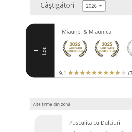
Câștigători
2026
Miaunel & Miaunica
Loc
I
9.1
(
Alte firme din zonă
Pusculita cu Dulciuri