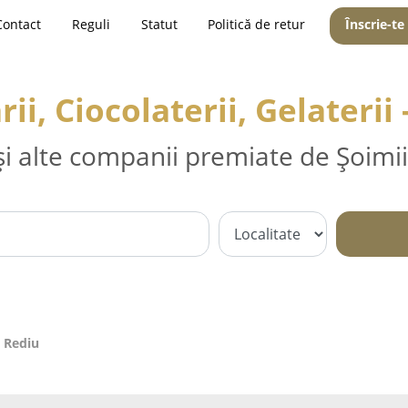
Contact
Reguli
Statut
Politică de retur
Înscrie-te
ii, Ciocolaterii, Gelaterii
și alte companii premiate de Șoimii
- Rediu