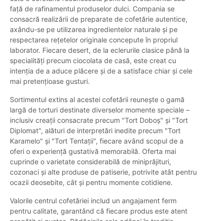
față de rafinamentul produselor dulci. Compania se
consacră realizării de preparate de cofetărie autentice,
axându-se pe utilizarea ingredientelor naturale și pe
respectarea rețetelor originale concepute în propriul
laborator. Fiecare desert, de la eclerurile clasice până la
specialități precum ciocolata de casă, este creat cu
intenția de a aduce plăcere și de a satisface chiar și cele
mai pretențioase gusturi.
Sortimentul extins al acestei cofetării reunește o gamă
largă de torturi destinate diverselor momente speciale –
inclusiv creații consacrate precum "Tort Doboș" și "Tort
Diplomat", alături de interpretări inedite precum "Tort
Karamelo" și "Tort Tentații", fiecare având scopul de a
oferi o experiență gustativă memorabilă. Oferta mai
cuprinde o varietate considerabilă de miniprăjituri,
cozonaci și alte produse de patiserie, potrivite atât pentru
ocazii deosebite, cât și pentru momente cotidiene.
Valorile centrul cofetăriei includ un angajament ferm
pentru calitate, garantând că fiecare produs este atent