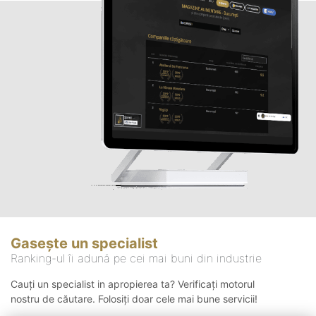
Gasește un specialist
Ranking-ul îi adună pe cei mai buni din industrie
Cauți un specialist in apropierea ta? Verificați motorul
nostru de căutare. Folosiți doar cele mai bune servicii!