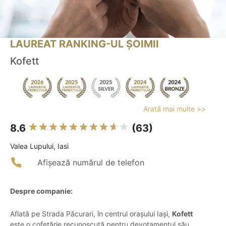
LAUREAT RANKING-UL ȘOIMII
Kofett
Arată mai multe >>
8.6
(63)
Valea Lupului, Iasi
Afișează numărul de telefon
Despre companie:
Aflată pe Strada Păcurari, în centrul orașului Iași,
Kofett
este o cofetărie recunoscută pentru devotamentul său