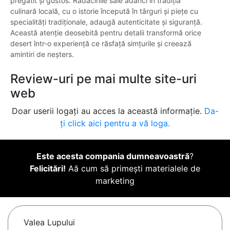
pregătit și gustos. Rădăcinile sale adânci în tradiția
culinară locală, cu o istorie începută în târguri și piețe cu
specialități tradiționale, adaugă autenticitate și siguranță.
Această atenție deosebită pentru detalii transformă orice
desert într-o experiență ce răsfață simțurile și creează
amintiri de neșters.
Review-uri pe mai multe site-uri
web
Doar userii logați au acces la această informație.
Da-
ți click aici pentru a vă loga.
Este acesta compania dumneavoastră
?
Felicitări!
Aă cum să primești materialele de
marketing
Valea Lupului