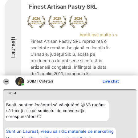
Finest Artisan Pastry SRL
Arată mai multe >>
Laureați
Finest Artisan Pastry SRL reprezintă o
societate româno-belgiană cu locația în
Cisnădie, județul Sibiu, axată pe
producerea de patiserie și cofetărie
artizanală congelată. Înființată la data
de 1 aprilie 2011, compania își
desfășoară activitatea ...
ȘOIMII Cofetari
Live chat
8.4
07:54
Bună, suntem încântați să vă ajutăm! 🙂 Vă rugăm
să faceți clic pe subiectul de conversație
Organizator Ranking
Plebiscyt
Contact
corespunzător! 🙂
BRIGHT SOLUTIONS BR SRL
Câștigătorii
Contact
Aleea Timisul De Sus 2 Bl. A30
Lista Tuturor
Sc. A Et. 4 Ap. 13 Cod 061952
Laureaților
Sunt un Laureat, vreau să ridic materiale de marketing
București
Reguli
CUI 36737675
Statut