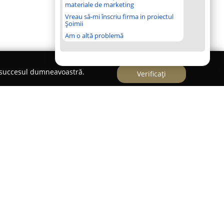
materiale de marketing
Vreau să-mi înscriu firma in proiectul
Șoimii
Am o altă problemă
e succesul dumneavoastră.
Verificați
trada Lunga 183,
Lidy Sweets
operează ca o
e de o tradiție îndelungată, fiind fondată în 1991.
remarcabilă pe piața de profil din România,
l calității deosebite și al seriozității care se
.