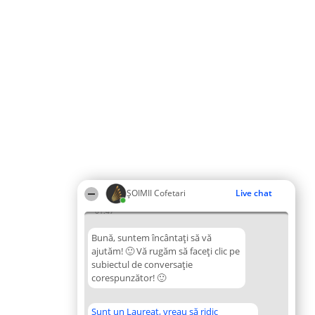
ȘOIMII Cofetari
Live chat
01:47
Bună, suntem încântați să vă
ajutăm! 🙂 Vă rugăm să faceți clic pe
subiectul de conversație
corespunzător! 🙂
Sunt un Laureat, vreau să ridic