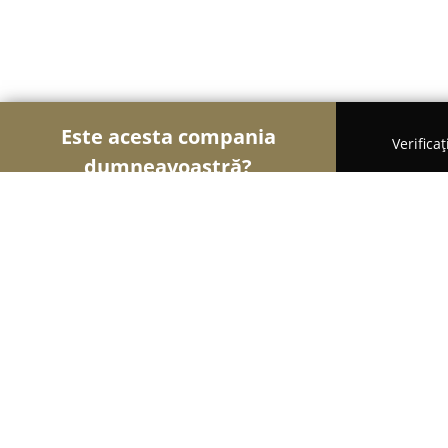
Este acesta compania
Verifica
dumneavoastră?
Șoimii Cofetari
Cofetării, Ciocolaterii, Gelaterii -
Lidy Sweets