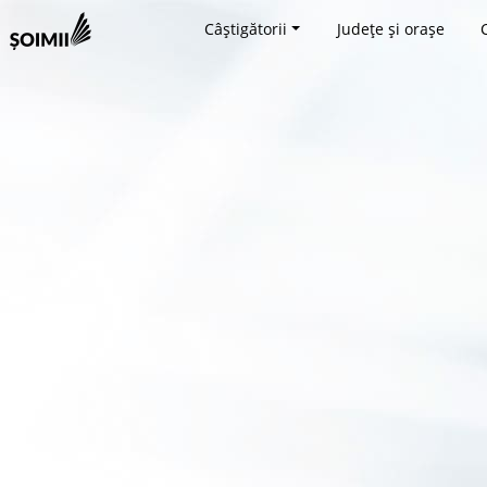
Câștigătorii
Județe și orașe