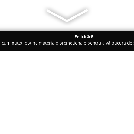
Felicitări!
ți cum puteți obține materiale promoționale pentru a vă bucura d
 Codlea
Lidy Sweets
Despre companie:
Situată în orașul Codlea, pe S
cofetărie și patiserie ce dispun
Compania a devenit o prezență 
dobândind apreciere ca rezultat a
Arată mai multe >>
reflectă în fiecare produs oferit