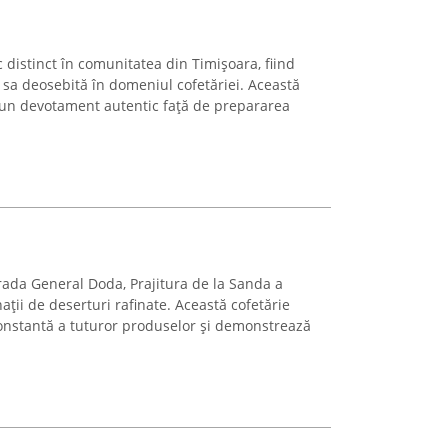
distinct în comunitatea din Timișoara, fiind
sa deosebită în domeniul cofetăriei. Această
r-un devotament autentic față de prepararea
rada General Doda, Prajitura de la Sanda a
ții de deserturi rafinate. Această cofetărie
nstantă a tuturor produselor și demonstrează