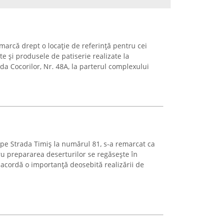
marcă drept o locație de referință pentru cei
te și produsele de patiserie realizate la
ada Cocorilor, Nr. 48A, la parterul complexului
c pe Strada Timiș la numărul 81, s-a remarcat ca
u prepararea deserturilor se regăsește în
a acordă o importanță deosebită realizării de