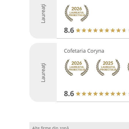
Laureați
8.6
Cofetaria Coryna
Laureați
8.6
Alte firme din zonă