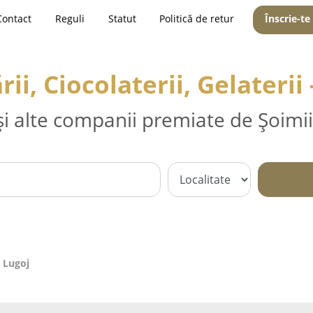
Contact
Reguli
Statut
Politică de retur
Înscrie-te
rii, Ciocolaterii, Gelaterii 
și alte companii premiate de Șoimii
- Lugoj