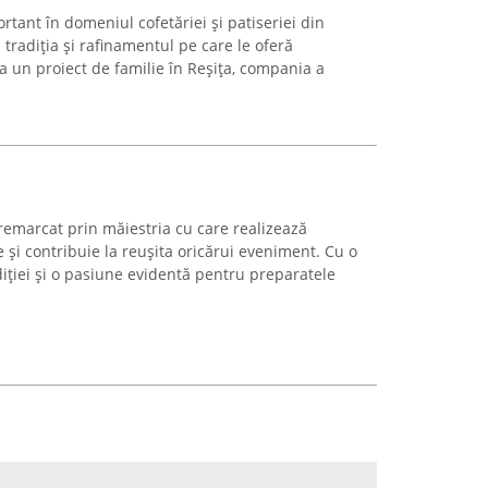
tant în domeniul cofetăriei și patiseriei din
 tradiția și rafinamentul pe care le oferă
ca un proiect de familie în Reșița, compania a
remarcat prin măiestria cu care realizează
e și contribuie la reușita oricărui eveniment. Cu o
iției și o pasiune evidentă pentru preparatele