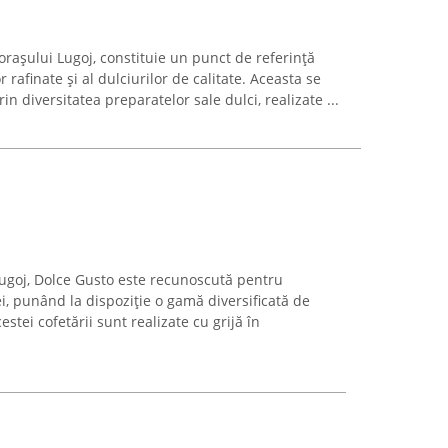
 orașului Lugoj, constituie un punct de referință
 rafinate și al dulciurilor de calitate. Aceasta se
n diversitatea preparatelor sale dulci, realizate ...
Lugoj, Dolce Gusto este recunoscută pentru
i, punând la dispoziție o gamă diversificată de
cestei cofetării sunt realizate cu grijă în