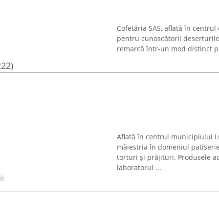
Cofetăria SAS, aflată în centrul
pentru cunoscătorii deserturilor
remarcă într-un mod distinct pri
222)
Aflată în centrul municipiului 
măiestria în domeniul patiserie
torturi și prăjituri. Produsele a
laboratorul ...