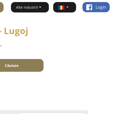
Login
Alte industrii
- Lugoj
.
Căutare