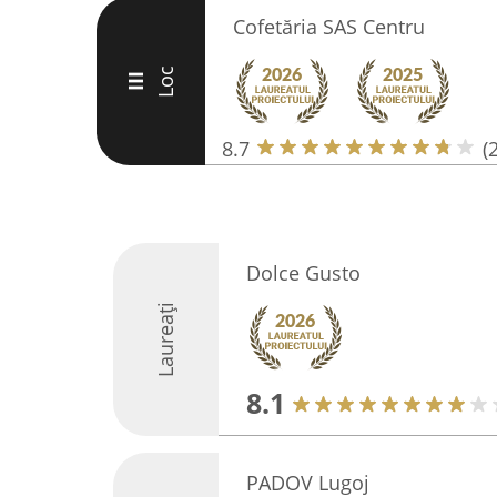
Cofetăria SAS Centru
Loc
III
8.7
(
Dolce Gusto
Laureați
8.1
PADOV Lugoj