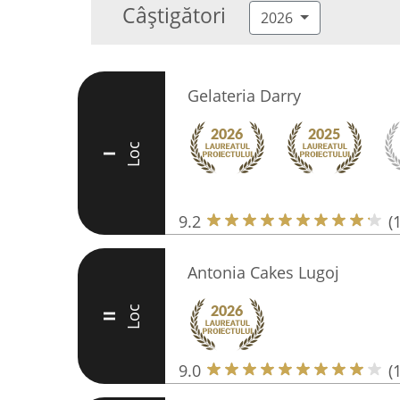
Câștigători
2026
Gelateria Darry
Loc
I
9.2
(
Antonia Cakes Lugoj
Loc
II
9.0
(