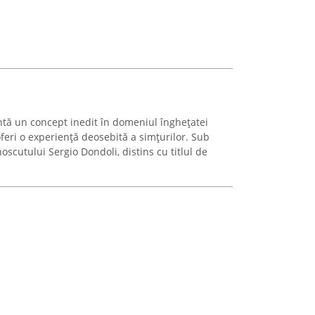
ntă un concept inedit în domeniul înghețatei
feri o experiență deosebită a simțurilor. Sub
scutului Sergio Dondoli, distins cu titlul de