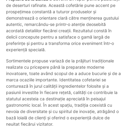
de deserturi rafinate. Această cofetărie pune accent pe
prospețimea constantă a tuturor produselor și
demonstrează o orientare clară către menținerea gustului
autentic, remarcându-se printr-o atenție deosebită
acordată detaliilor fiecărei creații. Rezultatul constă în
delicii concepute pentru a satisface o gamă largă de
preferințe și pentru a transforma orice eveniment într-o
experiență specială.
Sortimentele propuse variază de la prăjituri tradiționale
realizate cu pricepere până la preparate moderne
inovatoare, toate având scopul de a aduce bucurie și de a
marca ocaziile importante. Identitatea cofetariei se
conturează în jurul calității ingredientelor folosite și a
pasiunii investite în fiecare rețetă, calități ce contribuie la
statutul acesteia ca destinație apreciată în peisajul
gastronomic local. În acest spațiu, tradiția coexistă cu
nevoia de diversitate și cu spiritul de inovație, atrăgând o
bază loială de clienți și oferind o experiență dulce de
neuitat fiecărui vizitator.