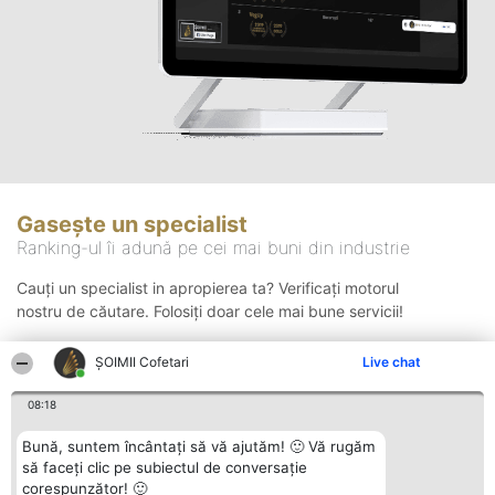
Gasește un specialist
Ranking-ul îi adună pe cei mai buni din industrie
Cauți un specialist in apropierea ta? Verificați motorul
nostru de căutare. Folosiți doar cele mai bune servicii!
ȘOIMII Cofetari
Live chat
Căutare
08:18
Bună, suntem încântați să vă ajutăm! 🙂 Vă rugăm
să faceți clic pe subiectul de conversație
corespunzător! 🙂