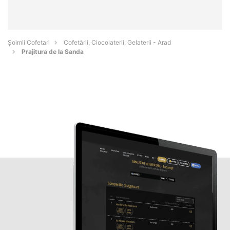
Șoimii Cofetari
Cofetării, Ciocolaterii, Gelaterii - Arad
Prajitura de la Sanda