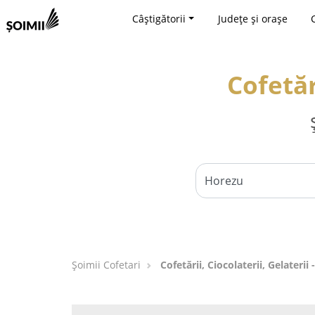
Câștigătorii
Județe și orașe
Cofetăr
Șoimii Cofetari
Cofetării, Ciocolaterii, Gelaterii