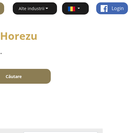
Login
Alte industrii
- Horezu
.
Căutare