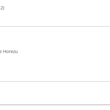
12)
ie Horezu