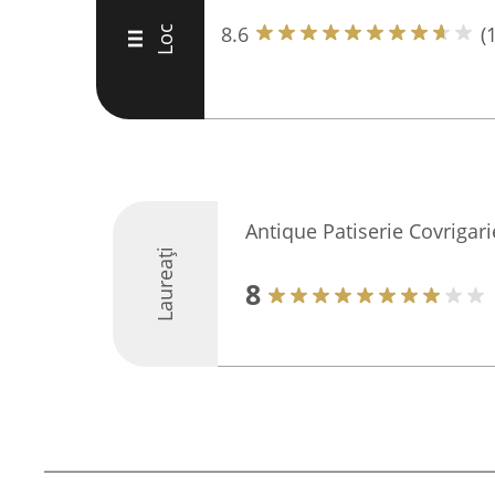
8.6
(
Loc
III
Antique Patiserie Covrigar
Laureați
8