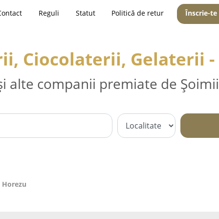
Contact
Reguli
Statut
Politică de retur
Înscrie-te
ii, Ciocolaterii, Gelaterii 
și alte companii premiate de Șoimii
 - Horezu