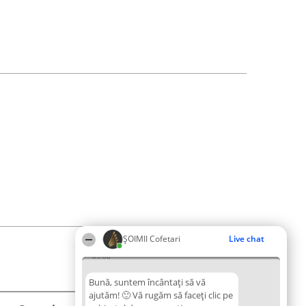
ȘOIMII Cofetari
Live chat
09:08
Bună, suntem încântați să vă
ajutăm! 🙂 Vă rugăm să faceți clic pe