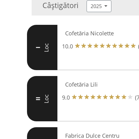
Câștigători
2025
Cofetăria Nicolette
10.0
Loc
I
Cofetăria Lili
9.0
(
Loc
II
Fabrica Dulce Centru