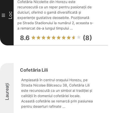
Cofetăria Nicolette din Horezu este
recunoscută ca un reper pentru pasionații de
dulciuri, oferind o gamă diversificată și
Loc
III
experiențe gustative deosebite. Poziționată
pe Strada Stadionului la numărul 2, aceasta s-
a remarcat de-a lungul timpului ...
8.6
(8)
Cofetăria Lili
Amplasată în centrul orașului Horezu, pe
Laureați
Strada Nicolae Bălcescu 38, Cofetăria Lili
este recunoscută ca un simbol al tradiției și
calității în domeniul cofetăriei locale.
Această cofetărie se remarcă prin pasiunea
pentru deserturi rafinate ...