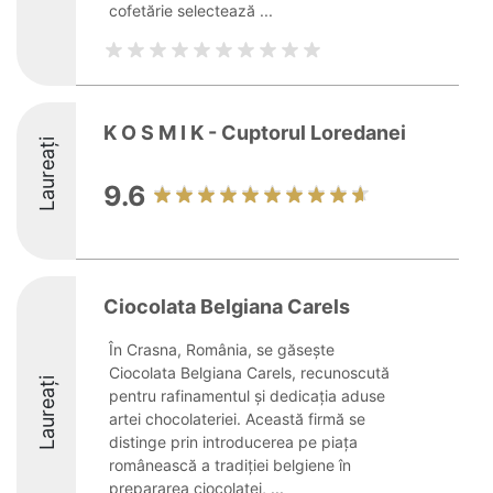
cofetărie selectează ...
K O S M I K - Cuptorul Loredanei
Laureați
9.6
Ciocolata Belgiana Carels
În Crasna, România, se găsește
Ciocolata Belgiana Carels, recunoscută
Laureați
pentru rafinamentul și dedicația aduse
artei chocolateriei. Această firmă se
distinge prin introducerea pe piața
românească a tradiției belgiene în
prepararea ciocolatei, ...