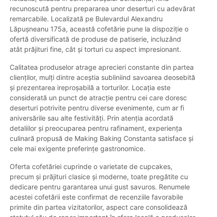
recunoscută pentru prepararea unor deserturi cu adevărat
remarcabile. Localizată pe Bulevardul Alexandru
Lăpușneanu 175a, această cofetărie pune la dispoziție o
ofertă diversificată de produse de patiserie, incluzând
atât prăjituri fine, cât și torturi cu aspect impresionant.
Calitatea produselor atrage aprecieri constante din partea
clienților, mulți dintre aceștia subliniind savoarea deosebită
și prezentarea ireproșabilă a torturilor. Locația este
considerată un punct de atracție pentru cei care doresc
deserturi potrivite pentru diverse evenimente, cum ar fi
aniversările sau alte festivități. Prin atenția acordată
detaliilor și preocuparea pentru rafinament, experiența
culinară propusă de Making Baking Constanta satisface și
cele mai exigente preferințe gastronomice.
Oferta cofetăriei cuprinde o varietate de cupcakes,
precum și prăjituri clasice și moderne, toate pregătite cu
dedicare pentru garantarea unui gust savuros. Renumele
acestei cofetării este confirmat de recenziile favorabile
primite din partea vizitatorilor, aspect care consolidează