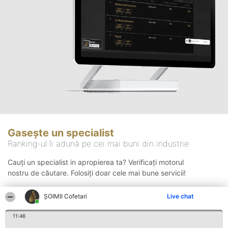
Gasește un specialist
Ranking-ul îi adună pe cei mai buni din industrie
Cauți un specialist in apropierea ta? Verificați motorul
nostru de căutare. Folosiți doar cele mai bune servicii!
ȘOIMII Cofetari
Live chat
Căutare
11:46