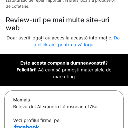
statutul său de reper important în sfera locală a produselor
de cofetărie.
Review-uri pe mai multe site-uri
web
Doar userii logați au acces la această informație.
Da-
ți click aici pentru a vă loga.
Este acesta compania dumneavoastră
?
Felicitări!
Aă cum să primești materialele de
marketing
Mamaia
Bulevardul Alexandru Lăpușneanu 175a
Vezi profilul firmei pe